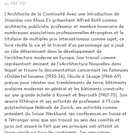
au PDF HD
L'Architecte de la Continuité Avec une introduction de
Stanislas von Moos En présentant Alfred Roth comme
architecte, publiciste, professeur et membre honoraire de
nombreuses associations professionnelles étrangères et le
titulaire de multiples prix internationaux comme sujet, ce
livre révèle la vie et le travail d'un personnage qui a joué
un rôle déterminant dans le développement de
l'architecture moderne en Europe. Son travail comme
représentant éminent de l'«Architecture Nouvelle» dans
lequel se trouve la documentation concernant les fameuses
«Doldertal houses» (1935-36), l'école à Skopje (1966-69)
prévue pour résister aux tremblements de terre, bâtiments
scolaires modernes en général et les bâtiments construits
sur une grande échelle à Koweit et Beyrouth (1967-70). Son
œuvre littéraire et ses activités de professeur à l'Ecole
polytechnique fédérale de Zurich, ses activités comme
président du Suisse Werkbund, ses conférences en Suisse et
à l’étranger ainsi que son travail au sein des comités et
jurys ont assuré le fait que ses principes ont atteint un
large cercle sur tous les continents. Ses rencontres