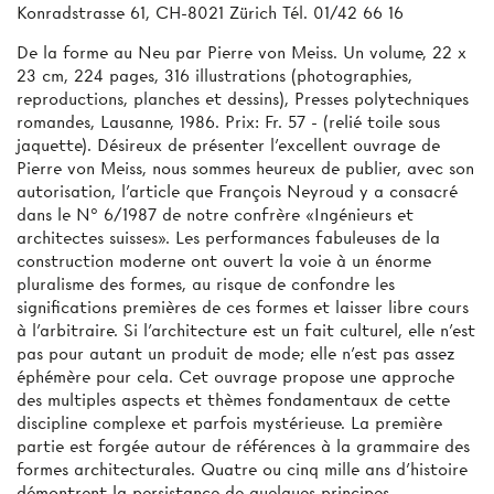
Konradstrasse 61, CH-8021 Zürich Tél. 01/42 66 16
De la forme au Neu par Pierre von Meiss. Un volume, 22 x
23 cm, 224 pages, 316 illustrations (photographies,
reproductions, planches et dessins), Presses polytechniques
romandes, Lausanne, 1986. Prix: Fr. 57 - (relié toile sous
jaquette). Désireux de présenter l'excellent ouvrage de
Pierre von Meiss, nous sommes heureux de publier, avec son
autorisation, l'article que François Neyroud y a consacré
dans le N° 6/1987 de notre confrère «Ingénieurs et
architectes suisses». Les performances fabuleuses de la
construction moderne ont ouvert la voie à un énorme
pluralisme des formes, au risque de confondre les
significations premières de ces formes et laisser libre cours
à l'arbitraire. Si l'architecture est un fait culturel, elle n'est
pas pour autant un produit de mode; elle n'est pas assez
éphémère pour cela. Cet ouvrage propose une approche
des multiples aspects et thèmes fondamentaux de cette
discipline complexe et parfois mystérieuse. La première
partie est forgée autour de références à la grammaire des
formes architecturales. Quatre ou cinq mille ans d'histoire
démontrent la persistance de quelques principes