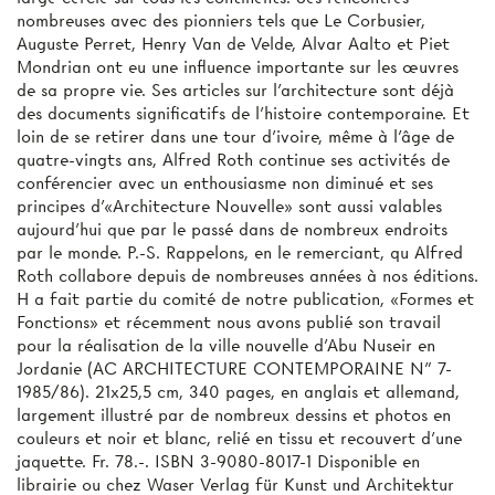
nombreuses avec des pionniers tels que Le Corbusier,
Auguste Perret, Henry Van de Velde, Alvar Aalto et Piet
Mondrian ont eu une influence importante sur les œuvres
de sa propre vie. Ses articles sur l'architecture sont déjà
des documents significatifs de l'histoire contemporaine. Et
loin de se retirer dans une tour d'ivoire, même à l'âge de
quatre-vingts ans, Alfred Roth continue ses activités de
conférencier avec un enthousiasme non diminué et ses
principes d'«Architecture Nouvelle» sont aussi valables
aujourd'hui que par le passé dans de nombreux endroits
par le monde. P.-S. Rappelons, en le remerciant, qu Alfred
Roth collabore depuis de nombreuses années à nos éditions.
H a fait partie du comité de notre publication, «Formes et
Fonctions» et récemment nous avons publié son travail
pour la réalisation de la ville nouvelle d'Abu Nuseir en
Jordanie (AC ARCHITECTURE CONTEMPORAINE N” 7-
1985/86). 21x25,5 cm, 340 pages, en anglais et allemand,
largement illustré par de nombreux dessins et photos en
couleurs et noir et blanc, relié en tissu et recouvert d'une
jaquette. Fr. 78.-. ISBN 3-9080-8017-1 Disponible en
librairie ou chez Waser Verlag für Kunst und Architektur