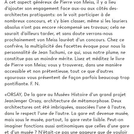
A cet aspect généreux de Pierre von Meiss, il y a lieu
d'ajouter son engagement face aux-ou aux côtés des-
architectes pratiquants: on le voit participer à de
nombreux concours, et s'y bien classer, même si les lauriers
absolus n'ont pas encore récompensé ses travaux; cela ne
saurait d'ailleurs tarder, et sans doute verrons-nous
prochainement von Meiss lauréat d'un concours. Chez ce
confrère, la multiplicité des facettes évoque pour nous la
personnalité de Jean Tschumi, ce qui, sous notre plume, ne
constitue pas un moindre mérite. Lisez et méditez le livre
de Pierre von Meiss; vous y trouverez, dans une manière
accessible et non prétentieuse, tout ce que d'autres
«gourous» vous présentent de façon parfois beaucoup trop
pontifiante. F. N.
«ORSAY, De la gare au Musée» Histoire d'un grand projet
JeanJenger Orsay, architecture de métamorphose. Deux
architectures ont été imbriquées, associées l'une à l'autre,
dans le respect l'une de l'autre. La gare est devenue musée,
mais sous le musée, partout, la gare reste lisible. Peut-on
imaginer fonctions aussi antinomiques que celles d'une gare
et d'un musée ? N'était-ce pas une gageure que de vouloir