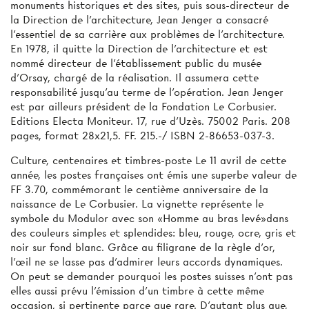
monuments historiques et des sites, puis sous-directeur de
la Direction de l’architecture, Jean Jenger a consacré
l'essentiel de sa carrière aux problèmes de l'architecture.
En 1978, il quitte la Direction de l'architecture et est
nommé directeur de l'établissement public du musée
d'Orsay, chargé de la réalisation. Il assumera cette
responsabilité jusqu'au terme de l'opération. Jean Jenger
est par ailleurs président de la Fondation Le Corbusier.
Editions Electa Moniteur. 17, rue d'Uzès. 75002 Paris. 208
pages, format 28x21,5. FF. 215.-/ ISBN 2-86653-037-3.
Culture, centenaires et timbres-poste Le 11 avril de cette
année, les postes françaises ont émis une superbe valeur de
FF 3.70, commémorant le centième anniversaire de la
naissance de Le Corbusier. La vignette représente le
symbole du Modulor avec son «Homme au bras levé»dans
des couleurs simples et splendides: bleu, rouge, ocre, gris et
noir sur fond blanc. Grâce au filigrane de la règle d'or,
l'œil ne se lasse pas d'admirer leurs accords dynamiques.
On peut se demander pourquoi les postes suisses n'ont pas
elles aussi prévu l'émission d’un timbre à cette même
occasion, si pertinente parce que rare. D'autant plus que,