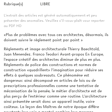
Rubrique(s)
LIBRE
L'extrait des articles est généré automatiquement et peu
présenter des anomalies. Veuillez s'il-vous-plaît vour reporter
au PDF HD
«Plus de problèmes avec tous ces architectes, désormais, ils
doivent suivre le règlement point par point »
Règlements et image architecturale Thierry Baechtold,
Juan Menendez. Franco Teodori Avant-propos En Europe,
l'espace créatif des architectes diminue de plus en plus.
Règlements de police des constructions et normes de
construction «quadrillent» l'imagination pour réduire ses
effets à quelques soubresauts. Ce phénomène est
dangereux: ainsi décomposé en articles de lois ou de
prescriptions professionnelles comme une tentative de
mécanisation de la pensée, le métier d'architecte est de
plus perçu de l'extérieur comme une routine. L'architecture
ainsi présentée serait donc un appareil inutile, voire
coûteux. La leçon des Maîtres de notre époque diffère