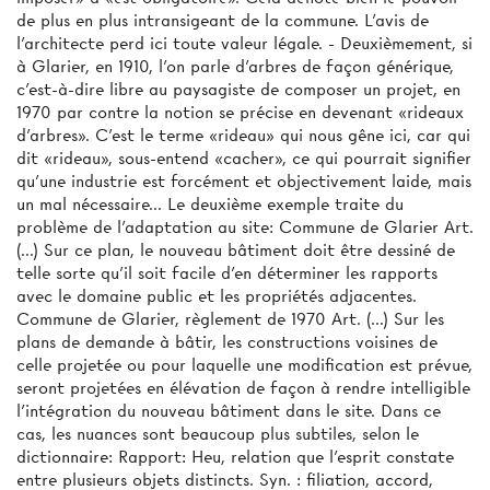
de plus en plus intransigeant de la commune. L'avis de
l'architecte perd ici toute valeur légale. - Deuxièmement, si
à Glarier, en 1910, l'on parle d'arbres de façon générique,
c'est-à-dire libre au paysagiste de composer un projet, en
1970 par contre la notion se précise en devenant «rideaux
d'arbres». C’est le terme «rideau» qui nous gêne ici, car qui
dit «rideau», sous-entend «cacher», ce qui pourrait signifier
qu'une industrie est forcément et objectivement laide, mais
un mal nécessaire... Le deuxième exemple traite du
problème de l'adaptation au site: Commune de Glarier Art.
(...) Sur ce plan, le nouveau bâtiment doit être dessiné de
telle sorte qu'il soit facile d'en déterminer les rapports
avec le domaine public et les propriétés adjacentes.
Commune de Glarier, règlement de 1970 Art. (...) Sur les
plans de demande à bâtir, les constructions voisines de
celle projetée ou pour laquelle une modification est prévue,
seront projetées en élévation de façon à rendre intelligible
l'intégration du nouveau bâtiment dans le site. Dans ce
cas, les nuances sont beaucoup plus subtiles, selon le
dictionnaire: Rapport: Heu, relation que l'esprit constate
entre plusieurs objets distincts. Syn. : filiation, accord,