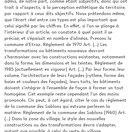
admis, de notre part, comme étant subjectifs, donc qui ont
trait à «l'aspect», à la perception esthétique du territoire,
par rapport à ceux dits objectifs. Nous prétendons même,
que l'écart réel entre ces types est plus important que
celui signifié par les chiffres. En effet, si l'on se plonge à
l'intérieur d'un article, on constate à quel point il se
précise, et s'épaissit en nombre d'alinéas. Prenons la
commune d'Etraz. Règlement de 1970 Art. (...) Les
transformations ou bâtiments nouveaux devront
s'harmoniser avec les constructions existantes, notamment
dans la forme, les dimensions et les teintes. Règlement de
1985 (actuellement en vigueur) Art. (...) Par leur forme, leur
volume, l'architecture de leurs façades (rythme, forme des
baies et couleurs des façades), leurs toits, les bâtiments
doivent s'intégrer à l'ensemble de façon à former un tout
homogène. Cet exemple reste cependant l'un des moins
prononcés. On peut, à cet égard, citer le cas du règlement
de la commune des Sablons qui est«une perle»en la
matière: Règlement de la commune des Sablons (1960) Art.
(...) Dans la zone du village, le style des nouvelles
constructions ou des transformations devra s'adapter,
autant que possible, à celui du reste du village.