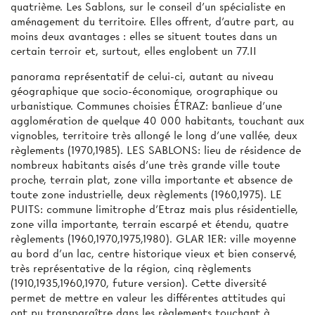
quatrième. Les Sablons, sur le conseil d'un spécialiste en
aménagement du territoire. Elles offrent, d'autre part, au
moins deux avantages : elles se situent toutes dans un
certain terroir et, surtout, elles englobent un 77.II
panorama représentatif de celui-ci, autant au niveau
géographique que socio-économique, orographique ou
urbanistique. Communes choisies ÉTRAZ: banlieue d'une
agglomération de quelque 40 000 habitants, touchant aux
vignobles, territoire très allongé le long d'une vallée, deux
règlements (1970,1985). LES SABLONS: lieu de résidence de
nombreux habitants aisés d'une très grande ville toute
proche, terrain plat, zone villa importante et absence de
toute zone industrielle, deux règlements (1960,1975). LE
PUITS: commune limitrophe d'Etraz mais plus résidentielle,
zone villa importante, terrain escarpé et étendu, quatre
règlements (1960,1970,1975,1980). GLAR 1ER: ville moyenne
au bord d'un lac, centre historique vieux et bien conservé,
très représentative de la région, cinq règlements
(1910,1935,1960,1970, future version). Cette diversité
permet de mettre en valeur les différentes attitudes qui
ont pu transparaître dans les règlements touchant à