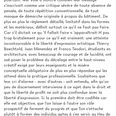
pourtant: leur voie a montré combien leur message
s'inscrivait comme une critique sévère de toute absence de
pensée, de toute répétition conventionnelle, de tout
manque de démarche originale à propos du bâtiment. De
plus en plus le règlement détaillé, limitatif dans les formes
et les matériaux, définit surtout ce qu'il ne faut pas faire.
Car s'il dictait ce qu 'il fallait faire n 'apparaîtrait-H pas
trop brutalement pour ce qu'il est vraiment: une atteinte
incontournable à la liberté d'expression artistique. Thierry
Baechtold, Juan Menendez et Franco Teodori, étudiants en
architecture, avec beaucoup de courage et de lucidité, ont
osé poser le problème du décalage entre le haut niveau
créatif exigé par leurs enseignants et la misère
conceptuelle obligatoire de plus en plus répandue qui les
attend dans la pratique professionnelle. Souhaitons que
leur cri d'alarme - avec d’autres - soit entendu, afin qu'un
peu de discernement intervienne à ce sujet dans le droit et
que la liberté de profit ne soit plus confondue avec la
liberté d'expression. Si la première doit être codifiée car
elle est objective, que l'on laisse à l'autre son rôle
prospectif de ferment du progrès et que Ton s'attache
plutôt à former des individus aptes à s'en servir au Heu de