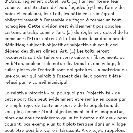
d'Etraz, règlement actuel : Art. (...) Par leur forme, leur
volume, l'architecture de leurs façades (rythme, forme des
baies et couleurs), leur toit, les bâtiments s'intégrent
obligatoirement à l'ensemble de façon à former un tout
homogène. Cette division n'est évidemment pas absolue,
certains articles comme l'art. (...) du règlement actuel de la
commune d'Etraz entrent à la fois dans deux domaines de
définition; subjectif-objectif et subjectif-subjectif, ceci
dépend des divers alinéas. Art. (...) Les toits seront
recouverts soit de tuiles en terre cuite, en fibrociment, ou
en béton, couleur tuile naturelle. Dans la zone village, les
tuiles plates de l'endroit sont obligatoires. Un matériau ou
une couleur gui nuirait à l'aspect des lieux pourrait être
refusé par le conseil municipal.
La relative véracité - ou pourquoi pas l'objectivité - de
cette partition peut évidemment être remise en cause par
le simple rejet de toute une partie de la population, du
toit plat, comme étant objectivement laid et inopportun,
alors que nous considérons qu'un toit autre qu’à deux pans
courant, par exemple un toit plat-terrasse dans un village
peut être possible, voire intéressant. A ce sujet, rappelons