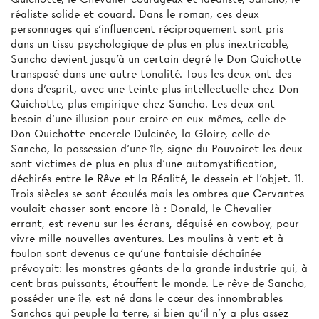
réaliste solide et couard. Dans le roman, ces deux
personnages qui s’influencent réciproquement sont pris
dans un tissu psychologique de plus en plus inextricable,
Sancho devient jusqu’à un certain degré le Don Quichotte
transposé dans une autre tonalité. Tous les deux ont des
dons d’esprit, avec une teinte plus intellectuelle chez Don
Quichotte, plus empirique chez Sancho. Les deux ont
besoin d’une illusion pour croire en eux-mêmes, celle de
Don Quichotte encercle Dulcinée, la Gloire, celle de
Sancho, la possession d’une île, signe du Pouvoiret les deux
sont victimes de plus en plus d’une automystification,
déchirés entre le Rêve et la Réalité, le dessein et l’objet. 11.
Trois siècles se sont écoulés mais les ombres que Cervantes
voulait chasser sont encore là : Donald, le Chevalier
errant, est revenu sur les écrans, déguisé en cowboy, pour
vivre mille nouvelles aventures. Les moulins à vent et à
foulon sont devenus ce qu’une fantaisie déchaînée
prévoyait: les monstres géants de la grande industrie qui, à
cent bras puissants, étouffent le monde. Le rêve de Sancho,
posséder une île, est né dans le cœur des innombrables
Sanchos qui peuple la terre, si bien qu’il n’y a plus assez