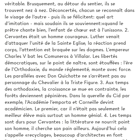
véritable. Brusquement, au détour du sentier, ils se
trouvent nez à nez. Déconcertés, chacun se reconnaît dans
le visage de l'autre - puis ils se félicitent: quel art
d'imitation - mais soudain ils se souviennent:«quand le
prêtre chante bien, l'enfant de chœur est à l'unisson». 2.
Cervantes était un homme courageux. Luther venait
d'attaquer l’unité de la Sainte Eglise, la réaction prend
corps, l'attention est braquée sur les dogmes. L'empereur
Charles V bat les Comuneros à Villalar. Les libertés
démocratiques, sur le point de naître, sont étouffées : l'ère
de l'Orthodoxie, du monde réglementé, monte avec force.
Les parallèles avec Don Quichotte ne s'arrêtent pas au
personnage du Chevalier à la Triste Figure. 3. Aux temps
des orthodoxies, la croissance se mue en contrainte, les
forêts deviennent pépinières. Dans la querelle du Cid par
exemple, l'Académie l'emporta et Corneille devint
académicien. Le premier, car il n'était pas seulement le
meilleur élève mais surtout un homme génial. 4. Les temps
sont durs pour Cervantes : la littérature ne nourrit point
son homme, il cherche son pain ailleurs. Aujourd'hui cela
s'appelle «recyclage», beaucoup d'architectes en font