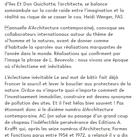
d’îles Et Don Quichotte, l’architecte, se balance
somnambule sur la corde raide entre l’imagination et la
réalité au risque de se casser le cou. Heidi Wenger, FAS
annuelle A'Architecture contemporaine), convoque ses
collaborateurs internationaux autour du thème de
«l'homme et la nature», avant de donner comme
d'habitude la «parole» aux réalisations marquantes de
l'année dans le monde. Réalisations qui confirment par
l'image la phrase de L. Bevevolo : nous vivons une époque
où «l'éclectisme est inévitable».
L'éclectisme inévitable Le seul mot de bâtir fait déjà
froncer le sourcil et lever le bouclier aux protecteurs de la
nature. Grâce au n'importe quoi-n'importe comment de
l'investissement immobilier, construire est devenu synonyme
de pollution des sites. Et il l'est hélas bien souvent ! Pas
étonnant donc si le dixième numéro à!Architecture
contemporaine, AC (on salue au passage d'un grand coup
de chapeau l'indéfectible persévérance des Editions A.
Krafft qui, après les seize numéros d‘Architecture, Formes
et Fonctions parus entre 1954 et 1972, a relancé il y a dix