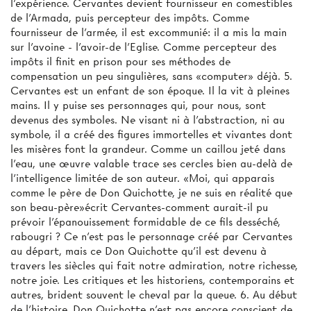
l'expérience. Cervantes devient fournisseur en comestibles
de l'Armada, puis percepteur des impôts. Comme
fournisseur de l'armée, il est excommunié: il a mis la main
sur l'avoine - l'avoir-de l'Eglise. Comme percepteur des
impôts il finit en prison pour ses méthodes de
compensation un peu singulières, sans «computer» déjà. 5.
Cervantes est un enfant de son époque. Il la vit à pleines
mains. Il y puise ses personnages qui, pour nous, sont
devenus des symboles. Ne visant ni à l'abstraction, ni au
symbole, il a créé des figures immortelles et vivantes dont
les misères font la grandeur. Comme un caillou jeté dans
l'eau, une œuvre valable trace ses cercles bien au-delà de
l'intelligence limitée de son auteur. «Moi, qui apparais
comme le père de Don Quichotte, je ne suis en réalité que
son beau-père»écrit Cervantes-comment aurait-il pu
prévoir l'épanouissement formidable de ce fils desséché,
rabougri ? Ce n'est pas le personnage créé par Cervantes
au départ, mais ce Don Quichotte qu'il est devenu à
travers les siècles qui fait notre admiration, notre richesse,
notre joie. Les critiques et les historiens, contemporains et
autres, brident souvent le cheval par la queue. 6. Au début
de l'histoire, Don Quichotte n'est pas encore conscient de