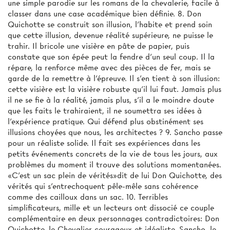
une simple parodie sur les romans de la chevalerie, facile à
classer dans une case académique bien définie. 8. Don
Quichotte se construit son illusion, l’habite et prend soin
que cette illusion, devenue réalité supérieure, ne puisse le
trahir. Il bricole une visière en pâte de papier, puis
constate que son épée peut la fendre d’un seul coup. Il la
répare, la renforce même avec des pièces de fer, mais se
garde de la remettre à l’épreuve. Il s’en tient à son illusion:
cette visière est la visière robuste qu’il lui faut. Jamais plus
il ne se fie à la réalité, jamais plus, s’il a le moindre doute
que les faits le trahiraient, il ne soumettra ses idées à
l’expérience pratique. Qui défend plus obstinément ses
illusions choyées que nous, les architectes ? 9. Sancho passe
pour un réaliste solide. Il fait ses expériences dans les
petits événements concrets de la vie de tous les jours, aux
problèmes du moment il trouve des solutions momentanées.
«C’est un sac plein de vérités»dit de lui Don Quichotte, des
vérités qui s’entrechoquent pêle-mêle sans cohérence
comme des cailloux dans un sac. 10. Terribles
simplificateurs, mille et un lecteurs ont dissocié ce couple
complémentaire en deux personnages contradictoires: Don
Quichotte, le Chevalier courageux et idéaliste, Sancho, le