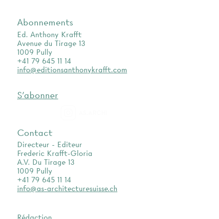
Abonnements
Ed. Anthony Krafft
Avenue du Tirage 13
1009 Pully
+41 79 645 11 14
info@editionsanthonykrafft.com
S'abonner
as.archi
Contact
Directeur - Editeur
Frederic Krafft-Gloria
A.V. Du Tirage 13
1009 Pully
+41 79 645 11 14
info@as-architecturesuisse.ch
Rédaction