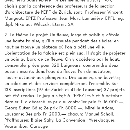
choisis par la conférence des professeurs de la section
d'architecture de l'EPF de Zurich, sont: Professeur Vincent
Mangeat, EPFZ Professeur Jean Marc Lamunière, EPFL Ing.
dipl. Nikolaus Wilczek, Eternit SA
2. Le thème Le projet Un fleuve, large et paisible, côtoie
une haute falaise, qu'il a creusée pendant des siècles; en
haut se trouve un plateau où l'on a bâti une ville.
L'orientation de la falaise est plein sud. Il s'agit de projeter
un bain au bord de ce fleuve. On y accédera par le haut.
L'ensemble, prévu pour 320 baigneurs, comprendra deux
bassins inscrits dans l'eau du fleuve: l'un de natation,
l'autre attaché aux plongeoirs. Des cabines, une buvette,
un solarium et des services compléteront l'ensemble. Sur
138 inscriptions (97 de Zurich et 41 de Lausanne) 37 projets
ont été rendus. Le jury a siégé à l'EPFZ les 5 et 6 octobre
dernier. Il a décerné les prix suivants: 1er prix Fr. 16 000.—,
Georg Suter, Bâle; 2e prix Fr. 8000.—, Mireille Adam,
Lausanne; 3es prix Fr. 2000.— chacun: Manuel Scholl,
Pfaffhausen; Biaise Sahy, La Conversion ; Yves-Jacques
Vuarambon, Carouge.