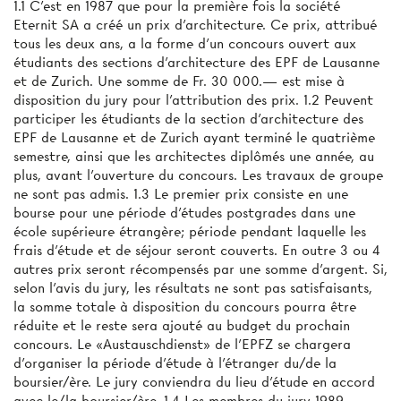
1.1 C'est en 1987 que pour la première fois la société
Eternit SA a créé un prix d'architecture. Ce prix, attribué
tous les deux ans, a la forme d'un concours ouvert aux
étudiants des sections d'architecture des EPF de Lausanne
et de Zurich. Une somme de Fr. 30 000.— est mise à
disposition du jury pour l'attribution des prix. 1.2 Peuvent
participer les étudiants de la section d'architecture des
EPF de Lausanne et de Zurich ayant terminé le quatrième
semestre, ainsi que les architectes diplômés une année, au
plus, avant l'ouverture du concours. Les travaux de groupe
ne sont pas admis. 1.3 Le premier prix consiste en une
bourse pour une période d'études postgrades dans une
école supérieure étrangère; période pendant laquelle les
frais d'étude et de séjour seront couverts. En outre 3 ou 4
autres prix seront récompensés par une somme d'argent. Si,
selon l'avis du jury, les résultats ne sont pas satisfaisants,
la somme totale à disposition du concours pourra être
réduite et le reste sera ajouté au budget du prochain
concours. Le «Austauschdienst» de l'EPFZ se chargera
d'organiser la période d'étude à l'étranger du/de la
boursier/ère. Le jury conviendra du lieu d'étude en accord
avec le/la boursier/ère. 1.4 Les membres du jury 1989,