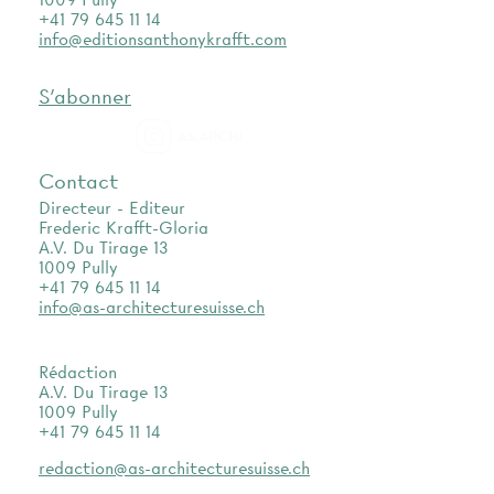
+41 79 645 11 14
info@editionsanthonykrafft.com
S'abonner
as.archi
Contact
Directeur - Editeur
Frederic Krafft-Gloria
A.V. Du Tirage 13
1009 Pully
+41 79 645 11 14
info@as-architecturesuisse.ch
Rédaction
A.V. Du Tirage 13
1009 Pully
+41 79 645 11 14
redaction@as-architecturesuisse.ch