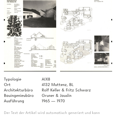
Typologie
AIX8
Ort
4132 Muttenz, BL
Architekturbüro
Rolf Keller & Fritz Schwarz
Bauingenieubüro
Gruner & Jauslin
Ausführung
1965 — 1970
Der Text der Artikel wird automatisch generiert und kann