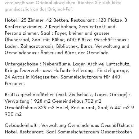
vereinzelt vom Original abweichen. Richten Sie sich bitte
grundsätzlich an das Original-Pdf.
Hotel : 25 Zimmer, 42 Betten. Restaurant : 120 Plätze, 3
Konferenzzimmer, 2 Kegelbahnen, Servicetrakt und
Personalzimmer. Saal : Foyer, kleiner und grosser
Übungssaal, Saal mit Bühne, 600 Plätze. Geschäftshaus :
Läden, Zahnarztpraxis, Bibliothek, Büros. Verwaltung und
Gemeindehaus : Ämter und Büros der Gemeinde.
Untergeschosse : Nebenräume, Lager, Archive, Luftschutz,
Kriegs­ feuerwehr usw. Hofunterkellerung : Einstellgarage,
24 Autos in Kriegszeiten, Sammelschutzraum für 440
Personen.
Brutto­ geschossflächen (exkl. Zivilschutz, Lager, Garage) :
Verwaltung 1 928 m2 Gemeindehaus 702 m2
Geschäftshaus 829 m2 Hotel, Restaurant, Saal, 6 441 m2 9
900 m2
Gebäudeinhalt : Verwaltung Gemeindehaus Geschäftshaus
Hotel, Restaurant, Saal Sammelschutzraum Gesamtkosten