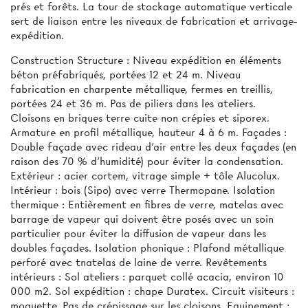
prés et forêts. La tour de stockage automatique verticale
sert de liaison entre les niveaux de fabrication et arrivage-
expédition.
Construction Structure : Niveau expédition en éléments
béton préfabriqués, portées 12 et 24 m. Niveau
fabrication en charpente métallique, fermes en treillis,
portées 24 et 36 m. Pas de piliers dans les ateliers.
Cloisons en briques terre cuite non crépies et siporex.
Armature en profil métallique, hauteur 4 à 6 m. Façades :
Double façade avec rideau d’air entre les deux façades (en
raison des 70 % d’humidité) pour éviter la condensation.
Extérieur : acier cortem, vitrage simple + tôle Alucolux.
Intérieur : bois (Sipo) avec verre Thermopane. Isolation
thermique : Entièrement en fibres de verre, matelas avec
barrage de vapeur qui doivent être posés avec un soin
particulier pour éviter la diffusion de vapeur dans les
doubles façades. Isolation phonique : Plafond métallique
perforé avec tnatelas de laine de verre. Revêtements
intérieurs : Sol ateliers : parquet collé acacia, environ 10
000 m2. Sol expédition : chape Duratex. Circuit visiteurs :
moquette. Pas de crépissage sur les cloisons. Equipement :