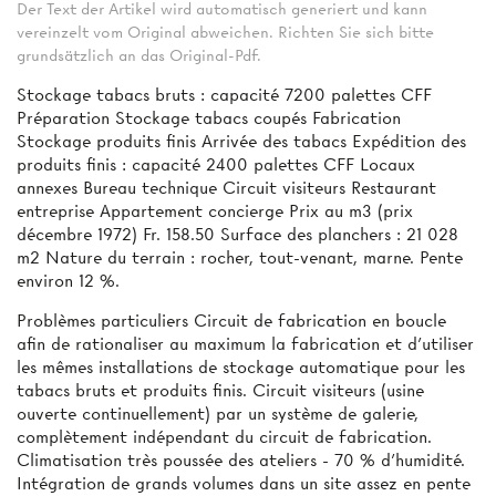
Der Text der Artikel wird automatisch generiert und kann
vereinzelt vom Original abweichen. Richten Sie sich bitte
grundsätzlich an das Original-Pdf.
Stockage tabacs bruts : capacité 7200 palettes CFF
Préparation Stockage tabacs coupés Fabrication
Stockage produits finis Arrivée des tabacs Expédition des
produits finis : capacité 2400 palettes CFF Locaux
annexes Bureau technique Circuit visiteurs Restaurant
entreprise Appartement concierge Prix au m3 (prix
décembre 1972) Fr. 158.50 Surface des planchers : 21 028
m2 Nature du terrain : rocher, tout-venant, marne. Pente
environ 12 %.
Problèmes particuliers Circuit de fabrication en boucle
afin de rationaliser au maximum la fabrication et d’utiliser
les mêmes installations de stockage automatique pour les
tabacs bruts et produits finis. Circuit visiteurs (usine
ouverte continuellement) par un système de galerie,
complètement indépendant du circuit de fabrication.
Climatisation très poussée des ateliers - 70 % d’humidité.
Intégration de grands volumes dans un site assez en pente