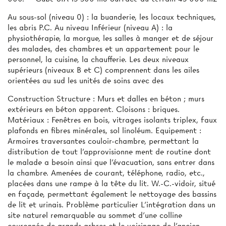
Au sous-sol (niveau 0) : la buanderie, les locaux techniques,
les abris P.C. Au niveau Inférieur (niveau A) : la
physiothérapie, la morgue, les salles à manger et de séjour
des malades, des chambres et un appartement pour le
personnel, la cuisine, la chaufferie. Les deux niveaux
supérieurs (niveaux B et C) comprennent dans les ailes
orientées au sud les unités de soins avec des
Construction Structure : Murs et dalles en béton ; murs
extérieurs en béton apparent. Cloisons : briques.
Matériaux : Fenêtres en bois, vitrages isolants triplex, faux
plafonds en fibres minérales, sol linoléum. Equipement :
Armoires traversantes couloir-chambre, permettant la
distribution de tout l’approvisionne­ ment de routine dont
le malade a besoin ainsi que l’évacuation, sans entrer dans
la chambre. Amenées de courant, téléphone, radio, etc.,
placées dans une rampe à la tête du lit. W.-C.-vidoir, situé
en façade, permettant également le nettoyage des bassins
de lit et urinais. Problème particulier L’intégration dans un
site naturel remarquable au sommet d’une colline
couronnée de grands arbres et le voisinage de l’ancien