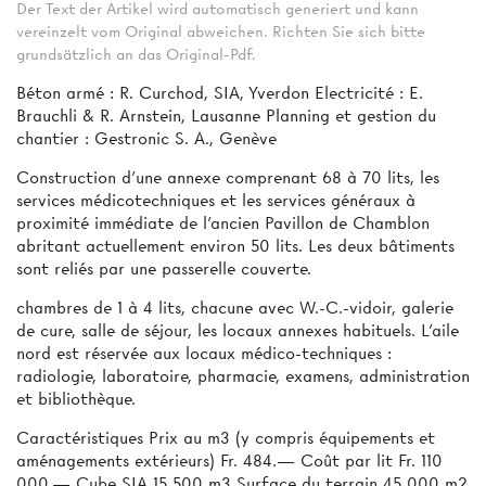
Der Text der Artikel wird automatisch generiert und kann
vereinzelt vom Original abweichen. Richten Sie sich bitte
grundsätzlich an das Original-Pdf.
Béton armé : R. Curchod, SIA, Yverdon Electricité : E.
Brauchli & R. Arnstein, Lausanne Planning et gestion du
chantier : Gestronic S. A., Genève
Construction d’une annexe comprenant 68 à 70 lits, les
services médicotechniques et les services généraux à
proximité immédiate de l’ancien Pavillon de Chamblon
abritant actuellement environ 50 lits. Les deux bâtiments
sont reliés par une passerelle couverte.
chambres de 1 à 4 lits, chacune avec W.-C.-vidoir, galerie
de cure, salle de séjour, les locaux annexes habituels. L'aile
nord est réservée aux locaux médico-techniques :
radiologie, laboratoire, pharmacie, examens, administration
et bibliothèque.
Caractéristiques Prix au m3 (y compris équipements et
aménagements extérieurs) Fr. 484.— Coût par lit Fr. 110
000.— Cube SIA 15 500 m3 Surface du terrain 45 000 m2