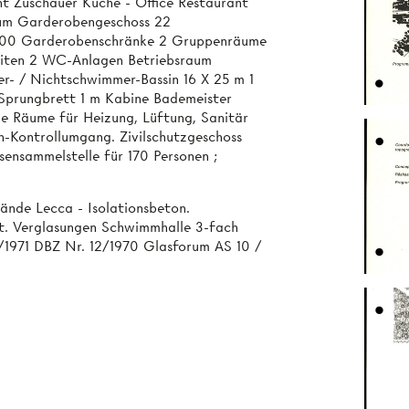
t Zuschauer Küche - Office Restaurant
um Garderobengeschoss 22
 300 Garderobenschränke 2 Gruppenräume
eiten 2 WC-Anlagen Betriebsraum
- / Nichtschwimmer-Bassin 16 X 25 m 1
Sprungbrett 1 m Kabine Bademeister
e Räume für Heizung, Lüftung, Sanitär
n-Kontrollumgang. Zivilschutzgeschoss
ensammelstelle für 170 Personen ;
ände Lecca - Isolationsbeton.
t. Verglasungen Schwimmhalle 3-fach
1/1971 DBZ Nr. 12/1970 Glasforum AS 10 /