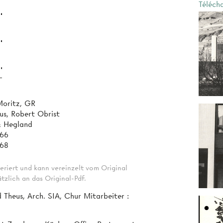
Téléch
Moritz, GR
us, Robert Obrist
& Hegland
966
968
eriert und kann vereinzelt vom Original
tzlich an das Original-Pdf.
d Theus, Arch. SIA, Chur Mitarbeiter :