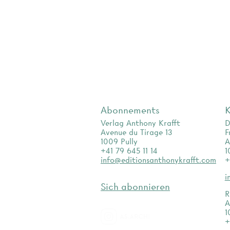
Abonnements
K
Verlag Anthony Krafft
D
Avenue du Tirage 13
F
1009 Pully
A
+41 79 645 11 14
1
info@editionsanthonykrafft.com
+
i
Sich abonnieren
R
A
1
+