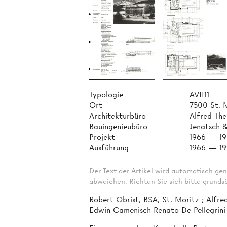
Typologie
AVII11
Ort
7500 St. 
Architekturbüro
Alfred The
Bauingenieubüro
Jenatsch 
Projekt
1966 — 1
Ausführung
1966 — 1
Der Text der Artikel wird automatisch gen
abweichen. Richten Sie sich bitte grundsä
Robert Obrist, BSA, St. Moritz ; Alfre
Edwin Camenisch Renato De Pellegrini