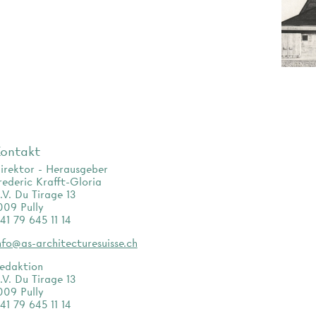
ontakt
irektor - Herausgeber
rederic Krafft-Gloria
.V. Du Tirage 13
009 Pully
41 79 645 11 14
nfo@as-architecturesuisse.ch
edaktion
.V. Du Tirage 13
009 Pully
41 79 645 11 14