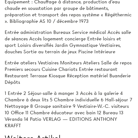
Equipement : Chauffage à distance, production d'eau
chaude en sousstation par groupe de bâtiments,
préparation et transport des repas système « Régéthermic
». Bibliographie AS 10 / décembre 1973
Entrée administration Bureaux Service médical Accès salle
de séances Accès logement concierge Entrée loisirs et
sport Loisirs diversifiés Jardin Gymnastique Vestiaires,
douches Sortie au terrain de jeux Piscine Intérieure
Entrée ateliers Vestiaires Moniteurs Ateliers Salle de repos
Premiers secours Cuisine Chariots Entrée restaurant
Restaurant Terrasse Kiosque Réception matériel Buanderie
Dépôts
1 Entrée 2 Séjour-salle à manger 3 Accès à la galerie 4
Chambre à deux lits 5 Chambre individuelle 6 Hall-séjour 7
Nettoyage 8 Groupe sanitaire 9 Vestiaire-W.-C. visiteurs
10 Office 11 Chambre éducateur avec bain 12 Bureau 13
Véranda 14 Patio VERLAG — EDITIONS ANTHONY
KRAFFT