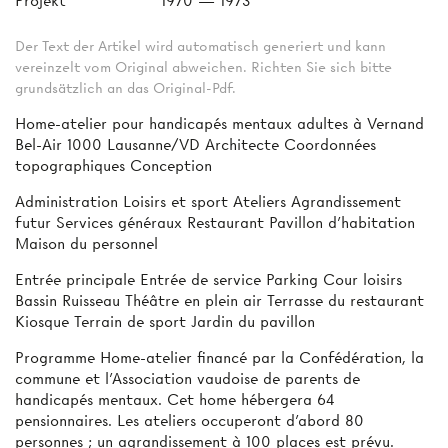
Projekt
1970 — 1973
Der Text der Artikel wird automatisch generiert und kann
vereinzelt vom Original abweichen. Richten Sie sich bitte
grundsätzlich an das Original-Pdf.
Home-atelier pour handicapés mentaux adultes à Vernand
Bel-Air 1000 Lausanne/VD Architecte Coordonnées
topographiques Conception
Administration Loisirs et sport Ateliers Agrandissement
futur Services généraux Restaurant Pavillon d'habitation
Maison du personnel
Entrée principale Entrée de service Parking Cour loisirs
Bassin Ruisseau Théâtre en plein air Terrasse du restaurant
Kiosque Terrain de sport Jardin du pavillon
Programme Home-atelier financé par la Confédération, la
commune et l’Association vaudoise de parents de
handicapés mentaux. Cet home hébergera 64
pensionnaires. Les ateliers occuperont d’abord 80
personnes ; un agrandissement à 100 places est prévu.