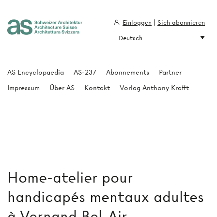
Einloggen
|
Sich abonnieren
Deutsch
Architecture Suisse
AS Encyclopaedia
AS-237
Abonnements
Partner
Impressum
Über AS
Kontakt
Vorlag Anthony Krafft
Home-atelier pour
handicapés mentaux adultes
à Vernand Bel-Air