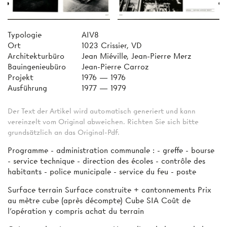
Typologie
AIV8
Ort
1023 Crissier, VD
Architekturbüro
Jean Miéville, Jean-Pierre Merz
Bauingenieubüro
Jean-Pierre Carroz
Projekt
1976 — 1976
Ausführung
1977 — 1979
Der Text der Artikel wird automatisch generiert und kann
vereinzelt vom Original abweichen. Richten Sie sich bitte
grundsätzlich an das Original-Pdf.
Programme - administration communale : - greffe - bourse
- service technique - direction des écoles - contrôle des
habitants - police municipale - service du feu - poste
Surface terrain Surface construite + cantonnements Prix
au mètre cube (après décompte) Cube SIA Coût de
l’opération y compris achat du terrain