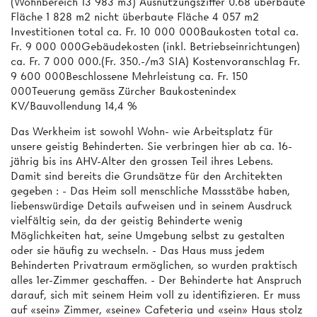
(Wohnbereich 13 983 m3) Ausnützungsziffer 0.68 überbaute
Fläche 1 828 m2 nicht überbaute Fläche 4 057 m2
Investitionen total ca. Fr. 10 000 000Baukosten total ca.
Fr. 9 000 000Gebäudekosten (inkl. Betriebseinrichtungen)
ca. Fr. 7 000 000.(Fr. 350.-/m3 SIA) Kostenvoranschlag Fr.
9 600 000Beschlossene Mehrleistung ca. Fr. 150
000Teuerung gemäss Zürcher Baukostenindex
KV/Bauvollendung 14,4 %
Das Werkheim ist sowohl Wohn- wie Arbeitsplatz für
unsere geistig Behinderten. Sie verbringen hier ab ca. 16-
jährig bis ins AHV-Alter den grossen Teil ihres Lebens.
Damit sind bereits die Grundsätze für den Architekten
gegeben : - Das Heim soll menschliche Massstäbe haben,
liebenswürdige Details aufweisen und in seinem Ausdruck
vielfältig sein, da der geistig Behinderte wenig
Möglichkeiten hat, seine Umgebung selbst zu gestalten
oder sie häufig zu wechseln. - Das Haus muss jedem
Behinderten Privatraum ermöglichen, so wurden praktisch
alles 1er-Zimmer geschaffen. - Der Behinderte hat Anspruch
darauf, sich mit seinem Heim voll zu identifizieren. Er muss
auf «sein» Zimmer, «seine» Cafeteria und «sein» Haus stolz