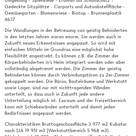
Umgebung - Spielwiese - Erdwall als Schallschutz -
Gedeckte Sitzplätze - Carports und Autoabstellfläche -
Gemüsegarten - Blumenwiese - Biotop - Brunnenplastik
46.17
Die Wandlungen in der Betreuung von geistig Behinderten
in den letzten Jahren waren enorm. Sie werden auch in
Zukunft neuen Erkenntnissen angepasst. So wird mit
einfachen Mitteln im Grundriss eine möglichst hohe
Flexibilität angestrebt. Es können z.B. die Zimmer der
Körperbehinderten in's Heim integriert werden oder aber
vollständig abgetrennt werden. Die Zimmer der geistig
Behinderten können durch Verbindungstüren zu 2er-Zimmer
gekoppelt werden. Die Büros, Bastelräume und Werkstatt
sowie Lager, sind nur mit nichttragenden Wänden
unterteilt, so dass auch in Zukunft jede andere
Unterteilung möglich ist. Essraum und der Freizeitbereich
kann mit Schiebewänden unterteilt und damit jeden
Bedürfnissen angepasst werden.
Charakteristiken Bruttogeschossfläche 3 977 m2 Kubatur
nach SIA 19 951 m3 (Werkstattbereich 5 968 m3)