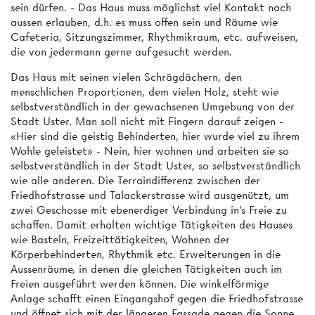
sein dürfen. - Das Haus muss möglichst viel Kontakt nach
aussen erlauben, d.h. es muss offen sein und Räume wie
Cafeteria, Sitzungszimmer, Rhythmikraum, etc. aufweisen,
die von jedermann gerne aufgesucht werden.
Das Haus mit seinen vielen Schrägdächern, den
menschlichen Proportionen, dem vielen Holz, steht wie
selbstverständlich in der gewachsenen Umgebung von der
Stadt Uster. Man soll nicht mit Fingern darauf zeigen -
«Hier sind die geistig Behinderten, hier wurde viel zu ihrem
Wohle geleistet» - Nein, hier wohnen und arbeiten sie so
selbstverständlich in der Stadt Uster, so selbstverständlich
wie alle anderen. Die Terraindifferenz zwischen der
Friedhofstrasse und Talackerstrasse wird ausgenützt, um
zwei Geschosse mit ebenerdiger Verbindung in’s Freie zu
schaffen. Damit erhalten wichtige Tätigkeiten des Hauses
wie Basteln, Freizeittätigkeiten, Wohnen der
Körperbehinderten, Rhythmik etc. Erweiterungen in die
Aussenräume, in denen die gleichen Tätigkeiten auch im
Freien ausgeführt werden können. Die winkelförmige
Anlage schafft einen Eingangshof gegen die Friedhofstrasse
und öffnet sich mit der längeren Fassade gegen die Sonne.