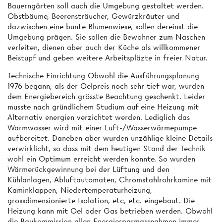
Bauerngärten soll auch die Umgebung gestaltet werden.
Obstbäume, Beerensträucher, Gewürzkräuter und
dazwischen eine bunte Blumenwiese, sollen dereinst die
Umgebung prägen. Sie sollen die Bewohner zum Naschen
verleiten, dienen aber auch der Küche als willkommener
Beistupf und geben weitere Arbeitspläzte in freier Natur.
Technische Einrichtung Obwohl die Ausführungsplanung
1976 begann, als der Oelpreis noch sehr tief war, wurden
dem Energiebereich grösste Beachtung geschenkt. Leider
musste nach gründlichem Studium auf eine Heizung mit
Alternativ energien verzichtet werden. Lediglich das
Warmwasser wird mit einer Luft-/Wasserwärmepumpe
aufbereitet. Daneben aber wurden unzählige kleine Details
verwirklicht, so dass mit dem heutigen Stand der Technik
wohl ein Optimum erreicht werden konnte. So wurden
Wärmerückgewinnung bei der Lüftung und den
Kühlanlagen, Abluftautomaten, Chromstahlrohrkamine mit
Kaminklappen, Niedertemperaturheizung,
grossdimensionierte Isolation, etc, etc. eingebaut. Die
Heizung kann mit Oel oder Gas betrieben werden. Obwohl
die Baukommission allen Energiesparmassnahmen immer