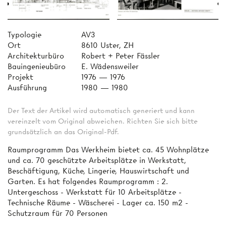
Typologie
AV3
Ort
8610 Uster, ZH
Architekturbüro
Robert + Peter Fässler
Bauingenieubüro
E. Wädensweiler
Projekt
1976 — 1976
Ausführung
1980 — 1980
Der Text der Artikel wird automatisch generiert und kann
vereinzelt vom Original abweichen. Richten Sie sich bitte
grundsätzlich an das Original-Pdf.
Raumprogramm Das Werkheim bietet ca. 45 Wohnplätze
und ca. 70 geschützte Arbeitsplätze in Werkstatt,
Beschäftigung, Küche, Lingerie, Hauswirtschaft und
Garten. Es hat folgendes Raumprogramm : 2.
Untergeschoss - Werkstatt für 10 Arbeitsplätze -
Technische Räume - Wäscherei - Lager ca. 150 m2 -
Schutzraum für 70 Personen