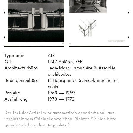
Typologie
AI3
Ort
1247 Anières, GE
Architekturbüro
Jean-Marc Lamunière & Associés
architectes
Bauingenieubüro
E. Bourquin et Stencek ingénieurs
civils
Projekt
1969 — 1969
Ausführung
1970 — 1972
Der Text der Artikel wird automatisch generiert und kann
vereinzelt vom Original abweichen. Richten Sie sich bitte
grundsätzlich an das Original-Pdf.