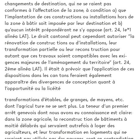
changements de destination, qui ne se­ raient pas
conformes à l'affectation de la zone, à condition a) que
1'implantation de ces constructions ou installations hors de
la zone à bâtir soit imposée par leur destination et b)
qu'aucun intérêt prépondérant ne s'y oppose (art. 24, Ie*1
alinéa LAT). Le droit cantonal peut cependant autoriser "la
rénovation de construc­ tions ou d'installations, leur
transformation partielle ou leur recons­ truction pour
autant que ces travaux soient compatibles avec les exi­
gences majeures de 1'aménagement du territoire" (art. 24,
2ème alinéa LAT). Il était à prévoir que l'application de ces
dispositions dans les can­ tons feraient également
apparaître des divergences de conception quant à
1'opportunité ou la licéité
transformations d'étables, de granges, de mayens, etc.
dont l'agricul­ ture ne se sert plus. La teneur d'un premier
arrêt genevois dont nous avons eu connaissance est claire:
dans la zone agricole, la reconstruc­ tion de bâtiments à
moitié délabrés qui servaient autrefois à loger des
agriculteurs, et leur transformation en logements qui ne
seraient pas utilisés par des paysans, sont en contradiction