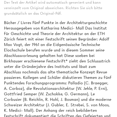
Der Text der Artikel wird automatisch generiert und kann
vereinzelt vom Original abweichen. Richten Sie sich bitte
grundsätzlich an das Original-Pdf.
Bücher / Livres Fünf Punkte in der Architekturgeschichte
Herausgegeben von Katharina Medici- Mall Das Institut
für Geschichte und Theorie der Architektur an der ETH
Zürich feiert mit einer Festschrift seinen Begründer: Adolf
Max Vogt, der 1961 an die Eidgenössische Technische
Elochschule berufen wurde und in diesem Sommer seine
Abschlussvorlesung gehalten hat Diese soeben bei
Birkhauser erschienene Festschrift* zieht den Schlussstrich
unter die Gründerjahre des Instituts und lässt zum
Abschluss nochmals das alte thematische Konzept Revue
passieren. Kollegen und Schüler diskutieren Themen zu fünf
Punktendes Forschungsprogramms: Palladio (C. Braegger,
A. Corboz), die Revolutionsarchitektur (W. Jehle, P. Erni),
Gottfried Semper (W. Zschokke, G. Germann), Le
Corbusier (B. Reichlin, R. Hohl, J. Bosman) und die moderne
Schweizer Architektur (J. Gubler, E. Strebei, S. von Moos,
K. Medici- Mall). Der Anhang der reich bebilderten
Festschrift dokumentiert die Schriften des Gefeierten und