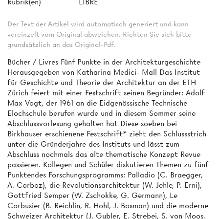
Rubrik(en)
LIBRE
Der Text der Artikel wird automatisch generiert und kann
vereinzelt vom Original abweichen. Richten Sie sich bitte
grundsätzlich an das Original-Pdf.
Bücher / Livres Fünf Punkte in der Architekturgeschichte
Herausgegeben von Katharina Medici- Mall Das Institut
für Geschichte und Theorie der Architektur an der ETH
Zürich feiert mit einer Festschrift seinen Begründer: Adolf
Max Vogt, der 1961 an die Eidgenössische Technische
Elochschule berufen wurde und in diesem Sommer seine
Abschlussvorlesung gehalten hat Diese soeben bei
Birkhauser erschienene Festschrift* zieht den Schlussstrich
unter die Gründerjahre des Instituts und lässt zum
Abschluss nochmals das alte thematische Konzept Revue
passieren. Kollegen und Schüler diskutieren Themen zu fünf
Punktendes Forschungsprogramms: Palladio (C. Braegger,
A. Corboz), die Revolutionsarchitektur (W. Jehle, P. Erni),
Gottfried Semper (W. Zschokke, G. Germann), Le
Corbusier (B. Reichlin, R. Hohl, J. Bosman) und die moderne
Schweizer Architektur (J. Gubler, E. Strebei, S. von Moos,