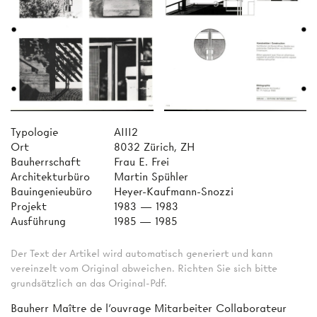
Typologie
AIII2
Ort
8032 Zürich, ZH
Bauherrschaft
Frau E. Frei
Architekturbüro
Martin Spühler
Bauingenieubüro
Heyer-Kaufmann-Snozzi
Projekt
1983 — 1983
Ausführung
1985 — 1985
Der Text der Artikel wird automatisch generiert und kann
vereinzelt vom Original abweichen. Richten Sie sich bitte
grundsätzlich an das Original-Pdf.
Bauherr Maître de l'ouvrage Mitarbeiter Collaborateur