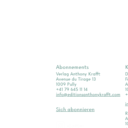
Abonnements
K
Verlag Anthony Krafft
D
Avenue du Tirage 13
F
1009 Pully
A
+41 79 645 11 14
1
info@editionsanthonykrafft.com
+
i
Sich abonnieren
R
A
1