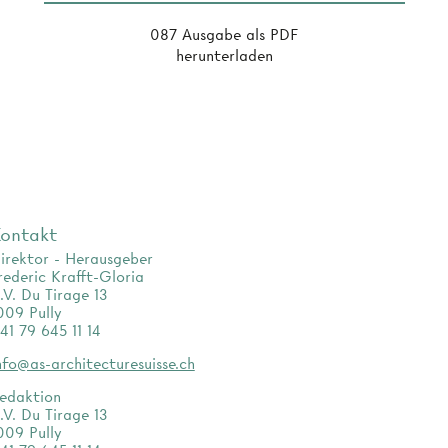
087 Ausgabe als PDF
herunterladen
ontakt
irektor - Herausgeber
rederic Krafft-Gloria
.V. Du Tirage 13
009 Pully
41 79 645 11 14
nfo@as-architecturesuisse.ch
edaktion
.V. Du Tirage 13
009 Pully