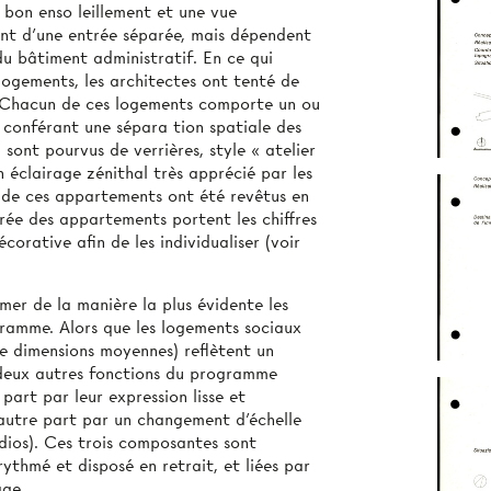
 bon enso­ leillement et une vue
ent d'une entrée séparée, mais dépendent
du bâtiment administratif. En ce qui
logements, les architectes ont tenté de
le. Chacun de ces logements comporte un ou
 conférant une sépara­ tion spatiale des
 sont pourvus de verrières, style « atelier
 éclairage zénithal très apprécié par les
on de ces appartements ont été revêtus en
rée des appartements portent les chiffres
orative afin de les individualiser (voir
imer de la manière la plus évidente les
gramme. Alors que les logements sociaux
e dimensions moyennes) reflètent un
s deux autres fonctions du programme
part par leur expression lisse et
d'autre part par un changement d'échelle
tudios). Ces trois composantes sont
ythmé et disposé en retrait, et liées par
age.