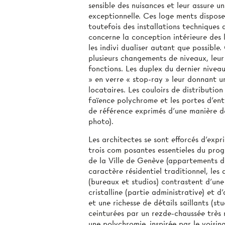
sensible des nuisances et leur assure un
exceptionnelle. Ces loge­ ments dispos
toutefois des installations techniques 
concerne la conception intérieure des 
les indivi­ dualiser autant que possib
plusieurs changements de niveaux, leur
fonctions. Les duplex du dernier niveau
» en verre « stop-ray » leur donnant un
locataires. Les couloirs de distributi
faïence polychrome et les portes d’ent
de référence exprimés d’une manière déc
photo).
Les architectes se sont efforcés d’expr
trois com­ posantes essentieles du pro
de la Ville de Genève (appartements d
caractère résidentiel traditionnel, le
(bureaux et studios) contrastent d’une 
cristalline (partie administrative) et 
et une richesse de détails saillants (s
ceinturées par un rezde-chaussée très r
une polychromie, inspirée par le voisin