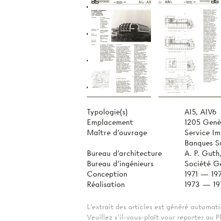
Typologie(s)
AI5, AIV6
Emplacement
1205 Genè
Maître d'ouvrage
Service Im
Banques Su
Bureau d'architecture
A. P. Guth
Bureau d'ingénieurs
Société Gé
Conception
1971 — 19
Réalisation
1973 — 19
L'extrait des articles est généré automa
Veuillez s'il-vous-plaît vour reporter au