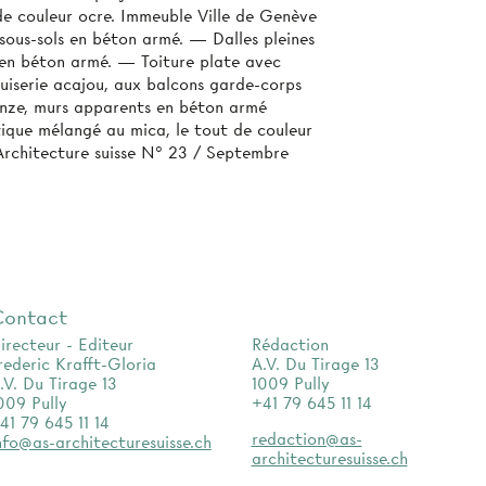
de couleur ocre. Immeuble Ville de Genève
ous-sols en béton armé. — Dalles pleines
en béton armé. — Toiture plate avec
nuiserie acajou, aux balcons garde-corps
ronze, murs apparents en béton armé
étique mélangé au mica, le tout de couleur
Architecture suisse N° 23 / Septembre
Contact
irecteur - Editeur
Rédaction
rederic Krafft-Gloria
A.V. Du Tirage 13
.V. Du Tirage 13
1009 Pully
009 Pully
+41 79 645 11 14
41 79 645 11 14
redaction@as-
nfo@as-architecturesuisse.ch
architecturesuisse.ch