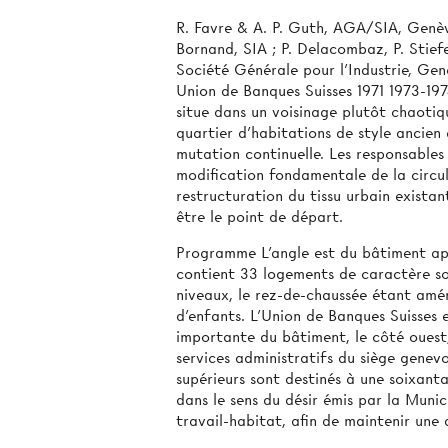
R. Favre & A. P. Guth, AGA/SIA, Genèv
Bornand, SIA ; P. Delacombaz, P. Stiefe
Société Générale pour l’Industrie, Gen
Union de Banques Suisses 1971 1973-19
situe dans un voisinage plutôt chaotiqu
quartier d'habitations de style ancien 
mutation continuelle. Les responsables
modification fondamentale de la circul
restructuration du tissu urbain exista
être le point de départ.
Programme L’angle est du bâtiment app
contient 33 logements de caractère soc
niveaux, le rez-de-chaussée étant am
d’enfants. L’Union de Banques Suisses e
importante du bâtiment, le côté ouest, 
services administratifs du siège genevo
supérieurs sont destinés à une soixanta
dans le sens du désir émis par la Munic
travail-habitat, afin de maintenir une