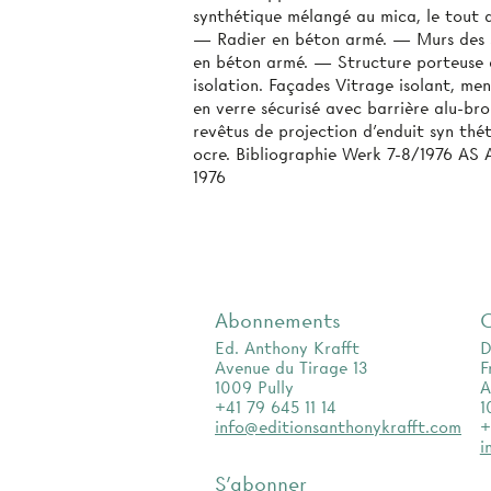
synthétique mélangé au mica, le tout 
— Radier en béton armé. — Murs des s
en béton armé. — Structure porteuse 
isolation. Façades Vitrage isolant, me
en verre sécurisé avec barrière alu-b
revêtus de projection d’enduit syn­ th
ocre. Bibliographie Werk 7-8/1976 AS 
1976
Abonnements
Ed. Anthony Krafft
D
Avenue du Tirage 13
F
1009 Pully
A
+41 79 645 11 14
1
info@editionsanthonykrafft.com
+
i
S'abonner