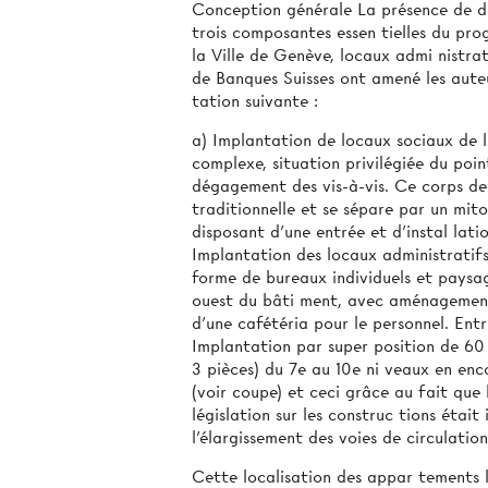
Conception générale La présence de de
trois composantes essen­ tielles du pr
la Ville de Genève, locaux admi­ nistra
de Banques Suisses ont amené les aute
tation suivante :
a) Implantation de locaux sociaux de l
complexe, situation privilégiée du poin
dégagement des vis-à-vis. Ce corps de
traditionnelle et se sépare par un mito
disposant d’une entrée et d’instal­ lati
Implantation des locaux administratifs
forme de bureaux individuels et paysag
ouest du bâti­ ment, avec aménagement
d’une cafétéria pour le personnel. Ent
Implantation par super­ position de 60
3 pièces) du 7e au 10e ni­ veaux en enc
(voir coupe) et ceci grâce au fait que
législation sur les construc­ tions étai
l'élargissement des voies de circulation
Cette localisation des appar­ tements 