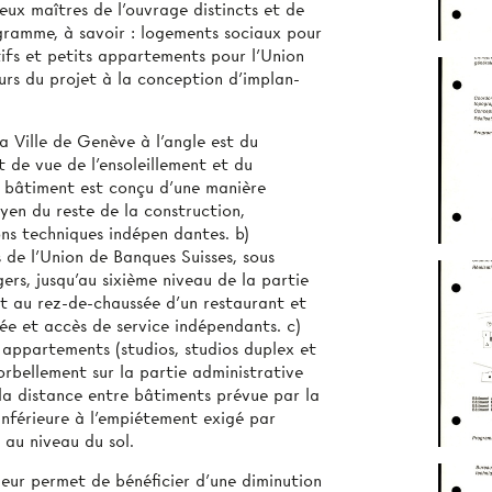
ux maîtres de l’ouvrage distincts et de
ogramme, à savoir : logements sociaux pour
tifs et petits appartements pour l’Union
urs du projet à la conception d’implan­
a Ville de Genève à l’angle est du
t de vue de l’ensoleillement et du
 bâtiment est conçu d’une manière
yen du reste de la construction,
ons techniques indépen­ dantes. b)
 de l’Union de Banques Suisses, sous
ers, jusqu’au sixième niveau de la partie
 au rez-de-chaussée d’un restaurant et
rée et accès de service indépendants. c)
 appartements (studios, studios duplex et
orbellement sur la partie administrative
 la distance entre bâtiments prévue par la
t inférieure à l’empiétement exigé par
 au niveau du sol.
leur permet de bénéficier d’une diminution