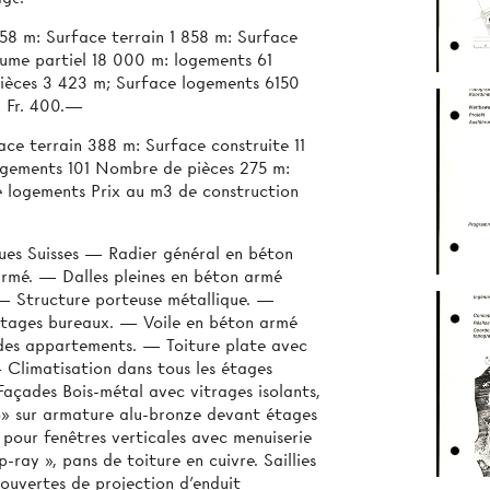
58 m: Surface terrain 1 858 m: Surface
ume partiel 18 000 m: logements 61
èces 3 423 m; Surface logements 6150
n Fr. 400.—
ce terrain 388 m: Surface construite 11
gements 101 Nombre de pièces 275 m:
 logements Prix au m3 de construction
es Suisses — Radier général en béton
armé. — Dalles pleines en béton armé
 — Structure porteuse métallique. —
étages bureaux. — Voile en béton armé
 des appartements. — Toiture plate avec
— Climatisation dans tous les étages
Façades Bois-métal avec vitrages isolants,
io» sur armature alu-bronze devant étages
t pour fenêtres verticales avec menuiserie
-ray », pans de toiture en cuivre. Saillies
uvertes de projection d'enduit