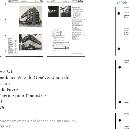
Téléch
ve, GE
mobilier Ville de Genève, Union de
isses
, R. Favre
nérale pour l'Industrie
71
75
tiquement et peu présenter des anomalies.
 PDF HD