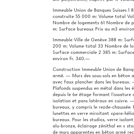
Immeuble Union de Banques Suisses 1 8
construite 55 000 m: Volume total Vol
Nombre de logements 61 Nombre de pi
m: Surface bureaux Prix au m3 enviro
Immeuble Ville de Genève 388 m: Surfa
200 m: Volume total 33 Nombre de lo
Surface commerciale 2 385 m: Surface
environ Fr. 340.—
Construction Immeuble Union de Banqu
armé. — Murs des sous-sols en béton 
avec faux plancher dans les bureaux.
Plafonds suspendus en métal dans les 
depuis le 6e étage formant l'ossature
isolation et pans latéraux en cuivre. 
bureaux, y compris le rezde-chaussée. 
lunettes en verre miroitant «pare-hél
bureaux. Pour les studios, verre isolan
alu-bronze, éclairage zénithal en « stop
de murs apparentes en béton armé reco