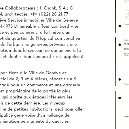
e Collaborateurs : J. Csank, SIA ; G.
l, architectes, <f> (022) 28 21 77
ève Service immobilier Ville de Genève,
74-1975 L’immeuble « Tour Lombard » se
e et peu cohérent, à la limite d’un
et du quartier de l’Hôpital can­ tonal en
 de l’urbanisme genevois prévoient une
ation dans le secteur, ce qui amènera la
nt et dont « Tour Lombard » est appelée à
ar­ tient à la Ville de Genève et
ial de 2, 3 et 4 pièces, répartis sur 9
énagé pour un commerce et une garderie
st propriétaire de la partie la plus
qui abrite aux étages inférieurs les
is de cette dernière. Les niveaux
ine de petites habitations, ceci pour aller
ipalité gene­ voise d’un mélange de
 animation permanente du quartier.