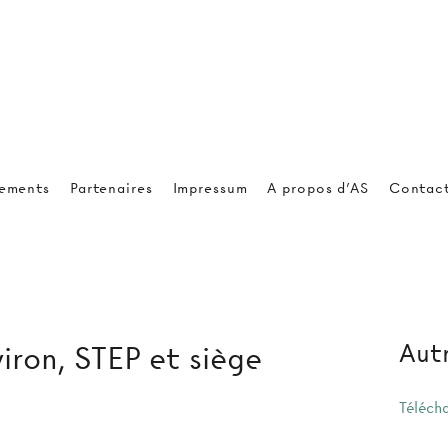
ements
Partenaires
Impressum
A propos d'AS
Contac
Autr
iron, STEP et siège
Téléch