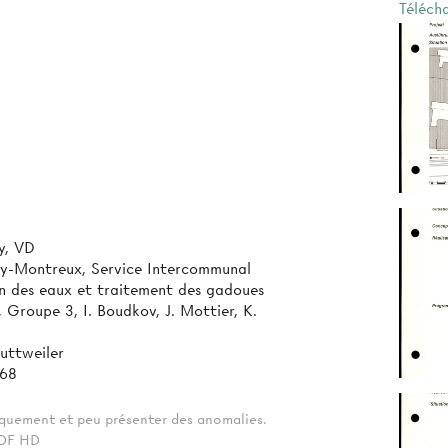
Téléch
y, VD
y-Montreux, Service Intercommunal
n des eaux et traitement des gadoues
 Groupe 3, I. Boudkov, J. Mottier, K.
uttweiler
968
tiquement et peu présenter des anomalies.
 PDF HD