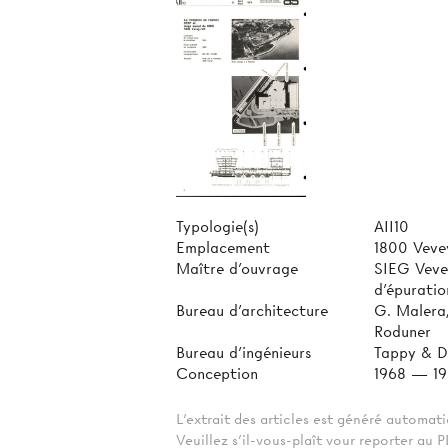
Typologie(s)
AII10
Emplacement
1800 Veve
Maître d'ouvrage
SIEG Veve
d'épuratio
Bureau d'architecture
G. Malera,
Roduner
Bureau d'ingénieurs
Tappy & D
Conception
1968 — 1
L'extrait des articles est généré automa
Veuillez s'il-vous-plaît vour reporter au