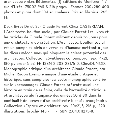
architecture «Les Bâtiments». (1) Editions du Moniteur- 1 7,
rue d'Uzès- 75002 PARIS 216 pages - Format 230x280 400
photos et plans dont 104 en couleurs. Prix en librairie: 265
FF.
Deux livres De et Sur Claude Parent Chez CASTERMAN.
L'Architecte, bouffon social, par Claude Parent Les livres et
les articles de Claude Parent militent depuis toujours pour
une architecture de création. L'Architecte, bouffon social
est un pamphlet plein de verve et d'humour mettant à jour
les divers mécanismes qui bloquent le talent potentiel des
architectes. Collection «Synthèses contemporaines», 14x21,
180 p„ broché. 57.-FF.-ISBN 2.203-23175-0. ChezDUNOD,
Monographie critique d'un architecte Claude Parent, par
Michel Ragon Exemple unique d'une étude critique et
historique, sans complaisance, cette monographie centrée
sur le «personnage» Claude Parent présente aussi une
histoire en train de se faire, celle de l'actualité artistique
et architecturale française des années 50 à 80 dans la
continuité de l'œuvre d'un architecte bientôt sexagénaire.
Collection «Espace et architecture», 20x21,5, 216 p„ 220
illustrations, broché, 145 - FF - ISBN 2.04.011275-8.