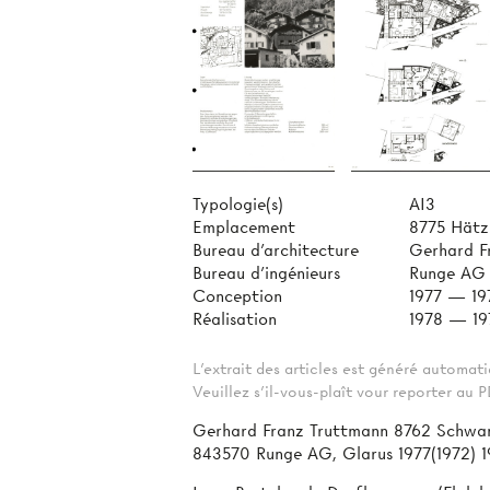
Typologie(s)
AI3
Emplacement
8775 Hätz
Bureau d'architecture
Gerhard F
Bureau d'ingénieurs
Runge AG
Conception
1977 — 19
Réalisation
1978 — 19
L'extrait des articles est généré automa
Veuillez s'il-vous-plaît vour reporter au
Gerhard Franz Truttmann 8762 Schwan
843570 Runge AG, Glarus 1977(1972) 1