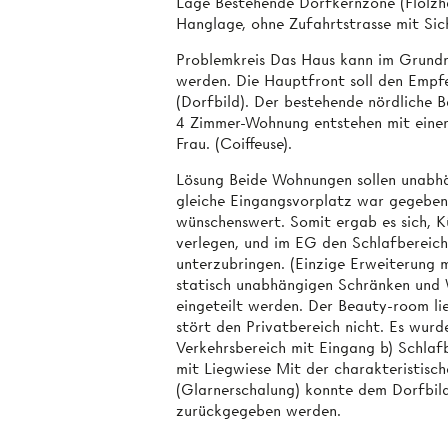
Lage Bestehende Dorfkernzone (Flolzhä
Hanglage, ohne Zufahrtstrasse mit Sic
Problemkreis Das Haus kann im Grundr
werden. Die Hauptfront soll den Empf
(Dorfbild). Der bestehende nördliche B
4 Zimmer-Wohnung entstehen mit eine
Frau. (Coiffeuse).
Lösung Beide Wohnungen sollen unabh
gleiche Eingangsvorplatz war gegeben
wünschenswert. Somit ergab es sich,
verlegen, und im EG den Schlafberei
unterzubringen. (Einzige Erweiterung m
statisch unabhängigen Schränken und 
eingeteilt werden. Der Beauty-room l
stört den Privatbereich nicht. Es wurd
Verkehrsbereich mit Eingang b) Schlaf
mit Liegwiese Mit der charakteristisc
(Glarnerschalung) konnte dem Dorfbild 
zurückgegeben werden.