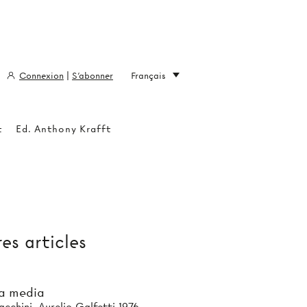
Connexion
|
S'abonner
Français
t
Ed. Anthony Krafft
es articles
a media