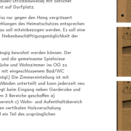
user/Strickbauweise) mit östlicher
ht auf Dorfplatz.
iss nur gegen den Hang vergrössert
ehlungen des Heimatschutzes entsprechen
au soll miteinbezogen werden. Es soll eine
r Nebenbeschäftigungsmöglichkeit der
ängig bewohnt werden können. Der
 und die gemeinsame Spielwiese
 Küche und Wohnzimmer ins OG zu
ch mit eingeschlossenem Bad/WC
ögl.) Die Zimmereinteilung ist mit
Wänden unterteilt und kann jederzeit neu
iegt beim Eingang neben Garderobe und
en 3 Bereiche geschaffen a)
bereich c) Wohn- und Aufenthaltsbereich
hen vertikalen Holzverschalung
ein Teil des ursprünglichen