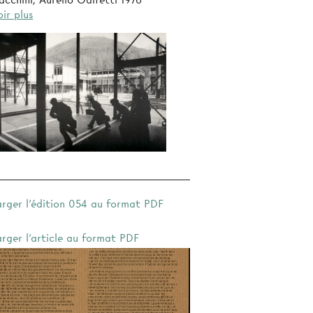
acchini, Aurelio Galfetti 1976
ir plus
arger l'édition 054 au format PDF
arger l'article au format PDF