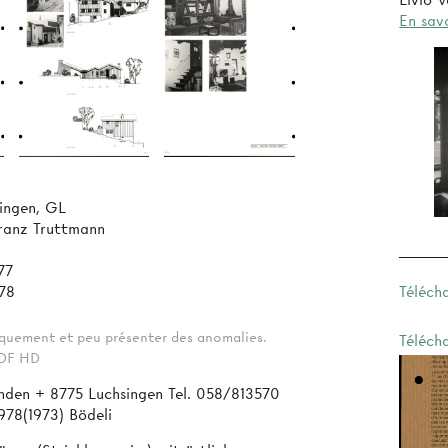
Livio V
En savo
ingen, GL
ranz Truttmann
77
Téléch
78
tiquement et peu présenter des anomalies.
Téléch
 PDF HD
den + 8775 Luchsingen Tel. 058/813570
978(1973) Bödeli