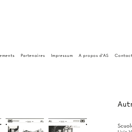
ements
Partenaires
Impressum
A propos d'AS
Contac
Autr
Scuol