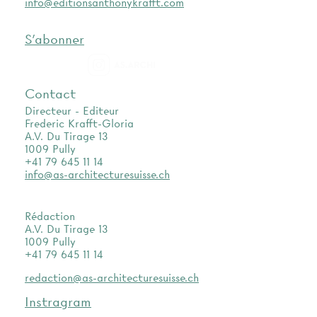
info@editionsanthonykrafft.com
S'abonner
as.archi
Contact
Directeur - Editeur
Frederic Krafft-Gloria
A.V. Du Tirage 13
1009 Pully
+41 79 645 11 14
info@as-architecturesuisse.ch
Rédaction
A.V. Du Tirage 13
1009 Pully
+41 79 645 11 14
redaction@as-architecturesuisse.ch
Instragram