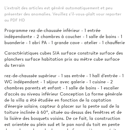
L'extrait des articles est généré automatiquement et peu
présenter des anomalies. Veuillez s'il-vous-plaît vour reporter
au PDF HD
Programme rez-de-chaussée inférieur - 1 entrée
indépendante - 2 chambres à coucher - 1 salle de bains - 1
buanderie - 1 abri PA - 1 grande cave - atelier - 1 chaufferie
Caractéristiques cubes SIA surface construite surface des
planchers surface habitation prix au mètre cube surface
du terrain
rez-de-chaussée supérieur - 1 sas entrée - 1 hall d'entrée - 1
WC indépendant - 1 séjour avec galerie - 1 cuisine - 2
chambres parents et enfant - 1 salle de bains - 1 escalier
d’accès au niveau inférieur Conception La forme générale
de la villa a été étudiée en fonction de la captation
d'énergie solaire, capteur à placer sur la pente sud de la
toiture inclinée à 60°, située au-dessus des fenêtres et de
la lisière des bosquets voisins. De ce fait, la construction
est orientée au plein sud et le pan nord du toit en pente