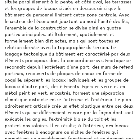
située parallèlement à la pente, et côté aval, les terrasses
et les groupes de locaux situés en dessous ainsi que le
bâtiment du personnel limitent cette zone centrale. Avec
le secteur de l'économat jouxtant au nord l'unité des lits,
l'ensemble de la construction se divise ainsi en quatre
parties principales, utilltalrement, spatialement et
formellement bien distinctes, mais qui sont toutes en
relation directe avec la topographie du terrain. Le
langage tectonique du bâtiment est caractérisé par deux
éléments principaux dont la concordance systématique se
reconnaît depuis l'extérieur: d'une part, des murs de refend
porteurs, recouverts de plaques de chaux en forme de
coquille, séparent les locaux individuels et les groupes de
locaux: d'autre part, des éléments légers en verre et en
métal peint en vert, encastrés, forment une séparation
climatique distincte entre l'intérieur et l'extérieur. Le plan
adroitement articulé crée un effet plastique entre ces deux
éléments qui se différencient encore par la façon dont sont
exécutés les angles, l'extrémité biaise du toit et les
protections solaires. Il en résulte, à l'intérieur, des locaux
avec fenêtres à encognure ou niches de fenêtres qui
permettent un ameublement fonctionnel et ne donnent pas