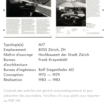
Typologie(s)
AV7
Emplacement
8053 Zürich, ZH
Maître d'ouvrage
Hochbauamt der Stadt Zürich
Bureau
Frank Krayenbühl
d'architecture
Bureau d'ingénieurs
Rolf Siegenthaler AG
Conception
1973 — 1979
Réalisation
1983 — 1983
L'extrait des articles est généré automatiquement et peu
présenter des anomalies. Veuillez s'il-vous-plaît vour reporter
au PDF HD