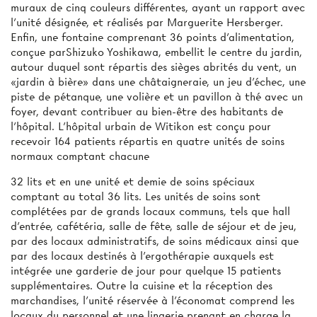
muraux de cinq couleurs différentes, ayant un rapport avec
l'unité désignée, et réalisés par Marguerite Hersberger.
Enfin, une fontaine comprenant 36 points d'alimentation,
conçue parShizuko Yoshikawa, embellit le centre du jardin,
autour duquel sont répartis des sièges abrités du vent, un
«jardin à bière» dans une châtaigneraie, un jeu d'échec, une
piste de pétanque, une volière et un pavillon à thé avec un
foyer, devant contribuer au bien-être des habitants de
l'hôpital. L'hôpital urbain de Witikon est conçu pour
recevoir 164 patients répartis en quatre unités de soins
normaux comptant chacune
32 lits et en une unité et demie de soins spéciaux
comptant au total 36 lits. Les unités de soins sont
complétées par de grands locaux communs, tels que hall
d'entrée, cafétéria, salle de fête, salle de séjour et de jeu,
par des locaux administratifs, de soins médicaux ainsi que
par des locaux destinés à l'ergothérapie auxquels est
intégrée une garderie de jour pour quelque 15 patients
supplémentaires. Outre la cuisine et la réception des
marchandises, l'unité réservée à l'économat comprend les
locaux du personnel et une lingerie prenant en charge la