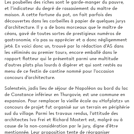
Les poubelles des riches sont le garde-manger du pauvre,
et l'indicateur du degré de rassasiement du maître de
maison. A cette fortune du pot, on fait parfois des
découvertes dans les corbeilles à papier de quelques jurys
d'architecture. Il y a de bons morceaux que le maître de
céans, gavé de toutes sortes de prestigieux numéros de
gastronomie, n'a pas su apprécier et a donc négligemment
jeté. En voici donc un, trouvé par la rédaction d'AS dans
les «éliminés au premier tour», encore emballé dans le
rapport flatteur qui le présentait parmi une multitude
d'autres plats plus lourds à digérer et qui sont restés au
menu de ce festin de cantine nommé pour l'occasion
concours d'architecture.
Salenstein, jadis lieu de séjour de Napoléon au bord du lac
de Constance inférieur en Thurgovie, est une commune en
expansion. Pour remplacer la vieille école au «Hofplatz» un
concours de projet fut organisé sur un terrain en périphérie
sud du village. Parmi les travaux rendus, l'attitude des
architectes Ivo Frei et Richard Mostert est, malgré ou à
cause de la non-considération par le jury, digne d'être
mentionnée. Leur proposition tente de réorganiser