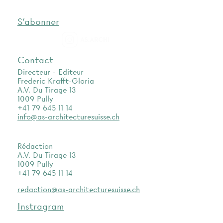
S'abonner
as.archi
Contact
Directeur - Editeur
Frederic Krafft-Gloria
A.V. Du Tirage 13
1009 Pully
+41 79 645 11 14
info@as-architecturesuisse.ch
Rédaction
A.V. Du Tirage 13
1009 Pully
+41 79 645 11 14
redaction@as-architecturesuisse.ch
Instragram