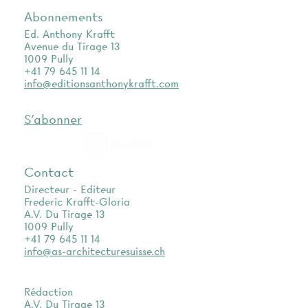
Abonnements
Ed. Anthony Krafft
Avenue du Tirage 13
1009 Pully
+41 79 645 11 14
info@editionsanthonykrafft.com
S'abonner
as.archi
Contact
Directeur - Editeur
Frederic Krafft-Gloria
A.V. Du Tirage 13
1009 Pully
+41 79 645 11 14
info@as-architecturesuisse.ch
Rédaction
A.V. Du Tirage 13