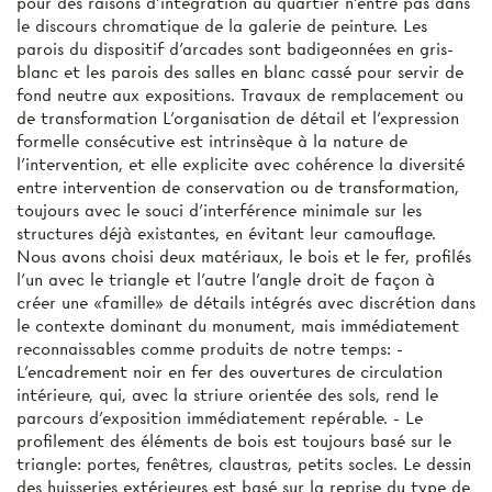
pour des raisons d'intégration au quartier n'entre pas dans
le discours chromatique de la galerie de peinture. Les
parois du dispositif d'arcades sont badigeonnées en gris-
blanc et les parois des salles en blanc cassé pour servir de
fond neutre aux expositions. Travaux de remplacement ou
de transformation L'organisation de détail et l'expression
formelle consécutive est intrinsèque à la nature de
l'intervention, et elle explicite avec cohérence la diversité
entre intervention de conservation ou de transformation,
toujours avec le souci d'interférence minimale sur les
structures déjà existantes, en évitant leur camouflage.
Nous avons choisi deux matériaux, le bois et le fer, profilés
l'un avec le triangle et l'autre l'angle droit de façon à
créer une «famille» de détails intégrés avec discrétion dans
le contexte dominant du monument, mais immédiatement
reconnaissables comme produits de notre temps: -
L'encadrement noir en fer des ouvertures de circulation
intérieure, qui, avec la striure orientée des sols, rend le
parcours d'exposition immédiatement repérable. - Le
profilement des éléments de bois est toujours basé sur le
triangle: portes, fenêtres, claustras, petits socles. Le dessin
des huisseries extérieures est basé sur la reprise du type de