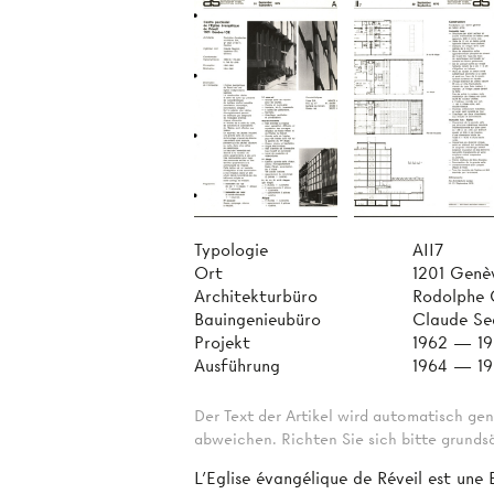
Typologie
AII7
Ort
1201 Genè
Architekturbüro
Rodolphe 
Bauingenieubüro
Claude S
Projekt
1962 — 1
Ausführung
1964 — 1
Der Text der Artikel wird automatisch gen
abweichen. Richten Sie sich bitte grundsä
L’Eglise évangélique de Réveil est une