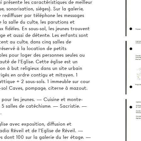
ui présente les caractéristiques de meilleur
e, sonorisation, sièges). Sur la galerie,
 rediffuser par téléphone les messages
la salle du culte, les parutions et
x fidèles. En sous-sol, les jeunes trouvent
age et aussi de détente. Les enfants sont
tent au culte, dans cinq salles de
réservé à la location de petits
les pour loger des personnes seules ou
té de l’Eglise. Cette église est un
on à but religieux dans un site urbain
igés en ordre contigu et mitoyen. 1
ttique + 2 sous-sols. 1 immeuble sur cour
s-sol Caves, pompage, citerne à mazout.
 pour les jeunes. — Cuisine et monte-
 5 salles de catéchisme. — Sacristie. —
.
ise avec exposition, diffusion et
dio Réveil et de l'Eglise de Réveil. —
es dont 100 sur la galerie du 1er étage. —