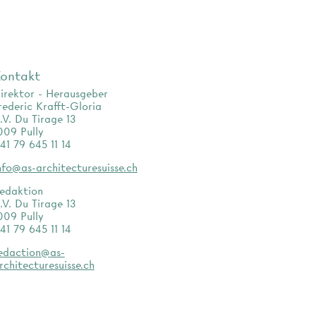
ontakt
irektor - Herausgeber
rederic Krafft-Gloria
.V. Du Tirage 13
009 Pully
41 79 645 11 14
nfo@as-architecturesuisse.ch
edaktion
.V. Du Tirage 13
009 Pully
41 79 645 11 14
edaction@as-
rchitecturesuisse.ch