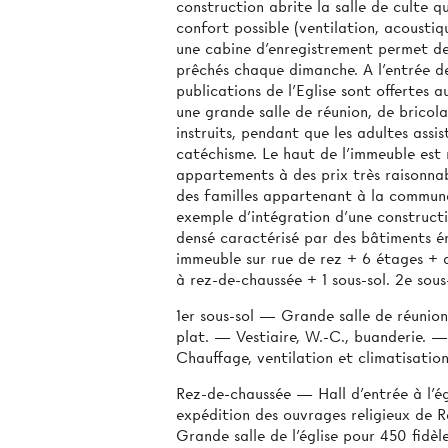
construction abrite la salle de culte q
confort possible (ventilation, acoustiqu
une cabine d’enregistrement permet de
prêchés chaque dimanche. A l’entrée de 
publications de l’Eglise sont offertes au
une grande salle de réunion, de bricol
instruits, pendant que les adultes assis
catéchisme. Le haut de l’immeuble est 
appartements à des prix très raisonnab
des familles appartenant à la communau
exemple d’intégration d'une constructi
densé caractérisé par des bâtiments ér
immeuble sur rue de rez + 6 étages + a
à rez-de-chaussée + 1 sous-sol. 2e sou
1er sous-sol — Grande salle de réunion
plat. — Vestiaire, W.-C., buanderie. —
Chauffage, ventilation et climatisation
Rez-de-chaussée — Hall d’entrée à l’égl
expédition des ouvrages religieux de Ra
Grande salle de l’église pour 450 fidèl