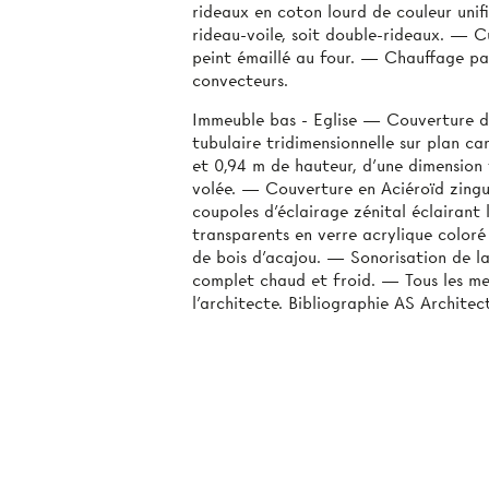
rideaux en coton lourd de couleur unifié
rideau-voile, soit double-rideaux. — Cu
peint émaillé au four. — Chauffage pa
convecteurs.
Immeuble bas - Eglise — Couverture de
tubulaire tridimensionnelle sur plan c
et 0,94 m de hauteur, d’une dimension 
volée. — Couverture en Aciéroïd zingué
coupoles d’éclairage zénital éclairant
transparents en verre acrylique color
de bois d’acajou. — Sonorisation de l
complet chaud et froid. — Tous les meu
l’architecte. Bibliographie AS Archite