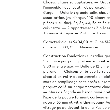
Choeur, chaire et baptistère. — Orgue
l’immeuble haut locatif et paroissial. 
étage — Galerie : grande salle, chœur,
sonorisation, jeu d’orgue, 100 places 
pièces + cuisine). 2e, 3e, 4®, 5e et 6e
cuisinette. — 2 appartements 2 pièces
+ cuisine. Attique — 2 studios + cuisi
Caractéristiques 9404,00 m: Cube SIA
du terrain 393,73 m: Niveau rez
Construction Fondations sur radier g
Structure par point porteur et poutre
3,03 m entre axe. — Dalle de 12 cm e
plafond. — Cloisons en brique terre c
séparation entre appartements en plot 
murs de remplissage sont posés sur se
parquet collé sur chape flottante cim
— Murs de façade en béton armé préfa
l'axe de la poutre formant corbeau en
naturel 55 mm et vitre thermopane. Va
vitrage passe devant la dalle. Pas de v