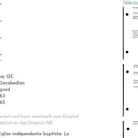
Téléch
ve, GE
Garabedian
egond
963
965
eriert und kann vereinzelt vom Original
tzlich an das Original-Pdf.
 Eglise indépendante baptiste. La