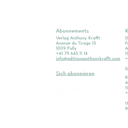
Abonnements
K
Verlag Anthony Krafft
D
Avenue du Tirage 13
F
1009 Pully
A
+41 79 645 11 14
1
info@editionsanthonykrafft.com
+
i
Sich abonnieren
R
A
1
+
as.archi
r
a