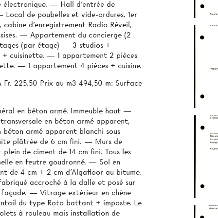
 électronique. — Hall d'entrée de
— Local de poubelles et vide-ordures. 1er
 cabine d’enregistrement Radio Réveil,
assises. — Appartement du concierge (2
 étages (par étage) — 3 studios +
 + cuisinette. — 1 appartement 2 pièces
nette. — 1 appartement 4 pièces + cuisine.
 Fr. 225.50 Prix au m3 494,50 m: Surface
énéral en béton armé. Immeuble haut —
 transversale en béton armé apparent,
n béton armé apparent blanchi sous
uite plâtrée de 6 cm fini. — Murs de
plein de ciment de 14 cm fini. Tous les
melle en feutre goudronné. — Sol en
ent de 4 cm + 2 cm d’Algafloor au bitume.
briqué accroché à la dalle et posé sur
 façade. — Vitrage extérieur en chêne
ntail du type Roto battant + imposte. Le
olets à rouleau mais installation de