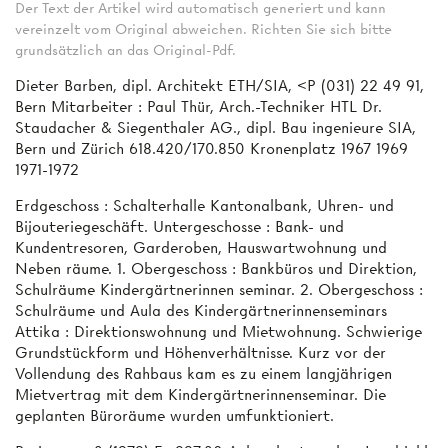
Der Text der Artikel wird automatisch generiert und kann
vereinzelt vom Original abweichen. Richten Sie sich bitte
grundsätzlich an das Original-Pdf.
Dieter Barben, dipl. Architekt ETH/SIA, <P (031) 22 49 91,
Bern Mitarbeiter : Paul Thür, Arch.-Techniker HTL Dr.
Staudacher & Siegenthaler AG., dipl. Bau­ ingenieure SIA,
Bern und Zürich 618.420/170.850 Kronenplatz 1967 1969
1971-1972
Erdgeschoss : Schalterhalle Kantonalbank, Uhren- und
Bijouteriegeschäft. Untergeschosse : Bank- und
Kundentresoren, Garderoben, Hauswartwohnung und
Neben­ räume. 1. Obergeschoss : Bankbüros und Direktion,
Schulräume Kindergärtnerinnen­ seminar. 2. Obergeschoss :
Schulräume und Aula des Kindergärtnerinnenseminars
Attika : Direktionswohnung und Mietwohnung. Schwierige
Grundstückform und Höhenverhältnisse. Kurz vor der
Vollendung des Rahbaus kam es zu einem langjährigen
Mietvertrag mit dem Kindergärtnerinnenseminar. Die
geplanten Büroräume wurden umfunktioniert.