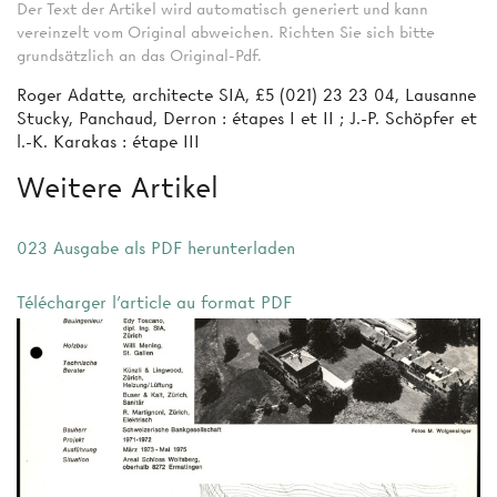
Der Text der Artikel wird automatisch generiert und kann
vereinzelt vom Original abweichen. Richten Sie sich bitte
grundsätzlich an das Original-Pdf.
Roger Adatte, architecte SIA, £5 (021) 23 23 04, Lausanne
Stucky, Panchaud, Derron : étapes I et II ; J.-P. Schöpfer et
l.-K. Karakas : étape III
Weitere Artikel
023 Ausgabe als PDF herunterladen
Télécharger l'article au format PDF