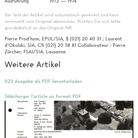
Ausführung
1972 — 1974
Der Text der Artikel wird automatisch generiert und kann
vereinzelt vom Original abweichen. Richten Sie sich bitte
grundsätzlich an das Original-Pdf.
Pierre Prod'hom, EPUL/SIA, $ (021) 20 40 31 ; Laurent
d’Okolski, SIA, Cfi (021) 20 58 81 Collaborateur : Pierre
Zürcher, FSAI/SIA, Lausanne
Weitere Artikel
023 Ausgabe als PDF herunterladen
Télécharger l'article au format PDF