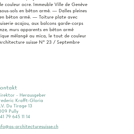
de couleur ocre. Immeuble Ville de Genève
ous-sols en béton armé. — Dalles pleines
en béton armé. — Toiture plate avec
nuiserie acajou, aux balcons garde-corps
ronze, murs apparents en béton armé
étique mélangé au mica, le tout de couleur
Architecture suisse N° 23 / Septembre
ontakt
irektor - Herausgeber
rederic Krafft-Gloria
.V. Du Tirage 13
009 Pully
41 79 645 11 14
nfo@as-architecturesuisse.ch