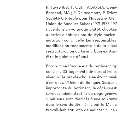
R. Favre & A. P. Guth, AGA/SIA, Genèv
Bornand, SIA ; P. Delacombaz, P. Stiefe
Société Générale pour l’Industrie, Gen
Union de Banques Suisses 1971 1973-19
situe dans un voisinage plutôt chaotiqu
quartier d'habitations de style ancien 
mutation continuelle. Les responsables
modification fondamentale de la circul
restructuration du tissu urbain exista
être le point de départ.
Programme L’angle est du bâtiment app
contient 33 logements de caractère soc
niveaux, le rez-de-chaussée étant am
d’enfants. L’Union de Banques Suisses e
importante du bâtiment, le côté ouest, 
services administratifs du siège genevo
supérieurs sont destinés à une soixanta
dans le sens du désir émis par la Munic
travail-habitat, afin de maintenir une