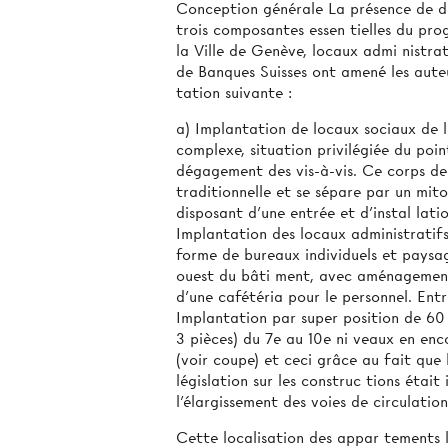
Conception générale La présence de de
trois composantes essen­ tielles du pr
la Ville de Genève, locaux admi­ nistra
de Banques Suisses ont amené les aute
tation suivante :
a) Implantation de locaux sociaux de l
complexe, situation privilégiée du poin
dégagement des vis-à-vis. Ce corps de
traditionnelle et se sépare par un mito
disposant d’une entrée et d’instal­ lati
Implantation des locaux administratifs
forme de bureaux individuels et paysag
ouest du bâti­ ment, avec aménagement
d’une cafétéria pour le personnel. Ent
Implantation par super­ position de 60
3 pièces) du 7e au 10e ni­ veaux en enc
(voir coupe) et ceci grâce au fait que
législation sur les construc­ tions étai
l'élargissement des voies de circulation
Cette localisation des appar­ tements 