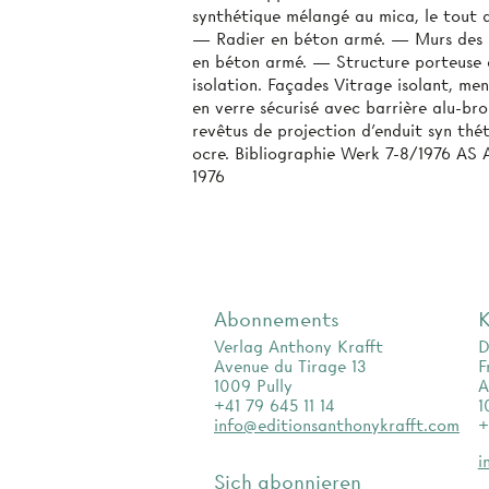
synthétique mélangé au mica, le tout 
— Radier en béton armé. — Murs des s
en béton armé. — Structure porteuse 
isolation. Façades Vitrage isolant, me
en verre sécurisé avec barrière alu-b
revêtus de projection d’enduit syn­ th
ocre. Bibliographie Werk 7-8/1976 AS 
1976
Abonnements
K
Verlag Anthony Krafft
D
Avenue du Tirage 13
F
1009 Pully
A
+41 79 645 11 14
1
info@editionsanthonykrafft.com
+
i
Sich abonnieren