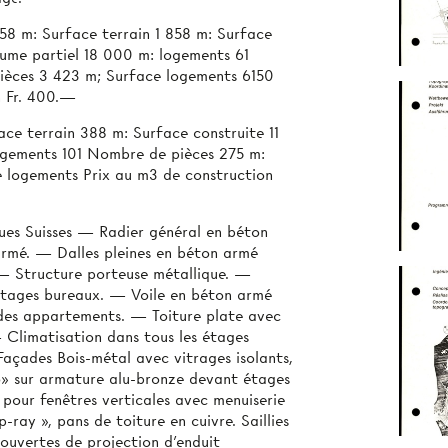
58 m: Surface terrain 1 858 m: Surface
ume partiel 18 000 m: logements 61
èces 3 423 m; Surface logements 6150
n Fr. 400.—
ce terrain 388 m: Surface construite 11
gements 101 Nombre de pièces 275 m:
 logements Prix au m3 de construction
es Suisses — Radier général en béton
armé. — Dalles pleines en béton armé
 — Structure porteuse métallique. —
étages bureaux. — Voile en béton armé
 des appartements. — Toiture plate avec
— Climatisation dans tous les étages
Façades Bois-métal avec vitrages isolants,
io» sur armature alu-bronze devant étages
t pour fenêtres verticales avec menuiserie
-ray », pans de toiture en cuivre. Saillies
uvertes de projection d'enduit