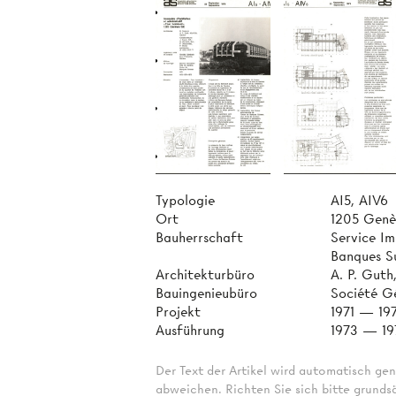
Typologie
AI5, AIV6
Ort
1205 Genè
Bauherrschaft
Service Im
Banques Su
Architekturbüro
A. P. Guth
Bauingenieubüro
Société Gé
Projekt
1971 — 19
Ausführung
1973 — 19
Der Text der Artikel wird automatisch gen
abweichen. Richten Sie sich bitte grundsä