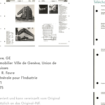
Téléch
ve, GE
mobilier Ville de Genève, Union de
isses
, R. Favre
nérale pour l'Industrie
71
75
eriert und kann vereinzelt vom Original
tzlich an das Original-Pdf.