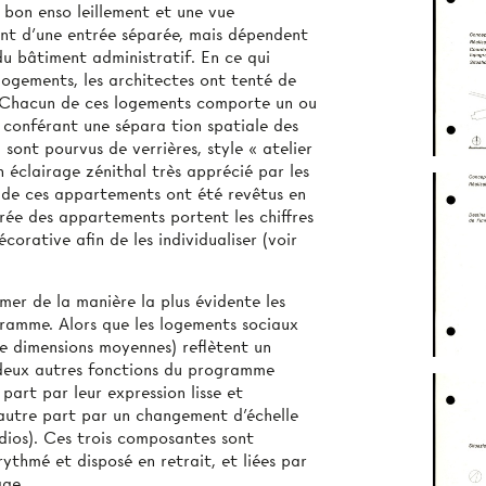
 bon enso­ leillement et une vue
ent d'une entrée séparée, mais dépendent
du bâtiment administratif. En ce qui
logements, les architectes ont tenté de
le. Chacun de ces logements comporte un ou
 conférant une sépara­ tion spatiale des
 sont pourvus de verrières, style « atelier
 éclairage zénithal très apprécié par les
on de ces appartements ont été revêtus en
rée des appartements portent les chiffres
orative afin de les individualiser (voir
imer de la manière la plus évidente les
gramme. Alors que les logements sociaux
e dimensions moyennes) reflètent un
s deux autres fonctions du programme
part par leur expression lisse et
d'autre part par un changement d'échelle
tudios). Ces trois composantes sont
ythmé et disposé en retrait, et liées par
age.