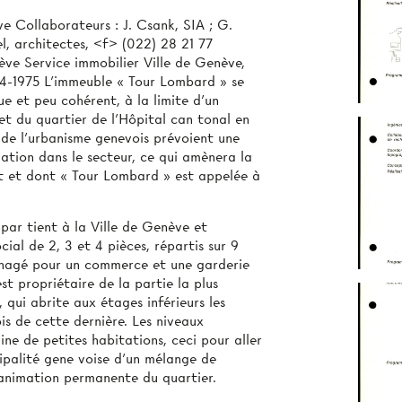
e Collaborateurs : J. Csank, SIA ; G.
l, architectes, <f> (022) 28 21 77
ève Service immobilier Ville de Genève,
74-1975 L’immeuble « Tour Lombard » se
e et peu cohérent, à la limite d’un
et du quartier de l’Hôpital can­ tonal en
 de l’urbanisme genevois prévoient une
ation dans le secteur, ce qui amènera la
nt et dont « Tour Lombard » est appelée à
ar­ tient à la Ville de Genève et
ial de 2, 3 et 4 pièces, répartis sur 9
énagé pour un commerce et une garderie
st propriétaire de la partie la plus
qui abrite aux étages inférieurs les
is de cette dernière. Les niveaux
ine de petites habitations, ceci pour aller
ipalité gene­ voise d’un mélange de
 animation permanente du quartier.