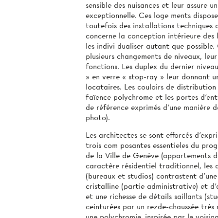
sensible des nuisances et leur assure un
exceptionnelle. Ces loge­ ments dispos
toutefois des installations techniques 
concerne la conception intérieure des 
les indivi­ dualiser autant que possib
plusieurs changements de niveaux, leur
fonctions. Les duplex du dernier niveau
» en verre « stop-ray » leur donnant un
locataires. Les couloirs de distributi
faïence polychrome et les portes d’ent
de référence exprimés d’une manière déc
photo).
Les architectes se sont efforcés d’expr
trois com­ posantes essentieles du pro
de la Ville de Genève (appartements d
caractère résidentiel traditionnel, le
(bureaux et studios) contrastent d’une 
cristalline (partie administrative) et 
et une richesse de détails saillants (s
ceinturées par un rezde-chaussée très r
une polychromie, inspirée par le voisin