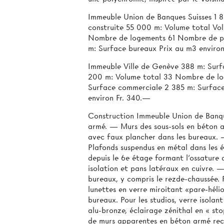
Immeuble Union de Banques Suisses 1 8
construite 55 000 m: Volume total Vol
Nombre de logements 61 Nombre de pi
m: Surface bureaux Prix au m3 enviro
Immeuble Ville de Genève 388 m: Surfa
200 m: Volume total 33 Nombre de lo
Surface commerciale 2 385 m: Surface
environ Fr. 340.—
Construction Immeuble Union de Banqu
armé. — Murs des sous-sols en béton 
avec faux plancher dans les bureaux.
Plafonds suspendus en métal dans les 
depuis le 6e étage formant l'ossature
isolation et pans latéraux en cuivre. 
bureaux, y compris le rezde-chaussée. 
lunettes en verre miroitant «pare-hél
bureaux. Pour les studios, verre isolan
alu-bronze, éclairage zénithal en « stop
de murs apparentes en béton armé reco