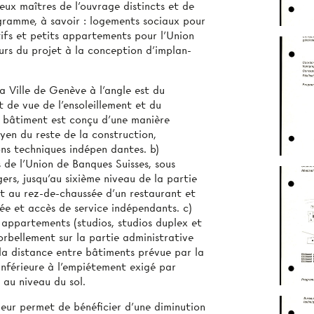
ux maîtres de l’ouvrage distincts et de
ogramme, à savoir : logements sociaux pour
tifs et petits appartements pour l’Union
urs du projet à la conception d’implan­
a Ville de Genève à l’angle est du
t de vue de l’ensoleillement et du
 bâtiment est conçu d’une manière
yen du reste de la construction,
ons techniques indépen­ dantes. b)
 de l’Union de Banques Suisses, sous
ers, jusqu’au sixième niveau de la partie
 au rez-de-chaussée d’un restaurant et
rée et accès de service indépendants. c)
 appartements (studios, studios duplex et
orbellement sur la partie administrative
 la distance entre bâtiments prévue par la
t inférieure à l’empiétement exigé par
 au niveau du sol.
leur permet de bénéficier d’une diminution