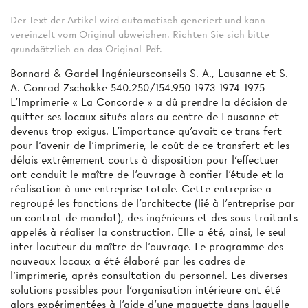
Der Text der Artikel wird automatisch generiert und kann
vereinzelt vom Original abweichen. Richten Sie sich bitte
grundsätzlich an das Original-Pdf.
Bonnard & Gardel Ingénieursconseils S. A., Lausanne et S.
A. Conrad Zschokke 540.250/154.950 1973 1974-1975
L’Imprimerie « La Concorde » a dû prendre la décision de
quitter ses locaux situés alors au centre de Lausanne et
devenus trop exigus. L’importance qu’avait ce trans­ fert
pour l’avenir de l’imprimerie, le coût de ce transfert et les
délais extrêmement courts à disposition pour l'effectuer
ont conduit le maître de l’ouvrage à confier l’étude et la
réalisation à une entreprise totale. Cette entreprise a
regroupé les fonctions de l’architecte (lié à l’entreprise par
un contrat de mandat), des ingénieurs et des sous-traitants
appelés à réaliser la construction. Elle a été, ainsi, le seul
inter­ locuteur du maître de l’ouvrage. Le programme des
nouveaux locaux a été élaboré par les cadres de
l’imprimerie, après consultation du personnel. Les diverses
solutions possibles pour l’organisation intérieure ont été
alors expérimentées à l'aide d’une maquette dans laquelle