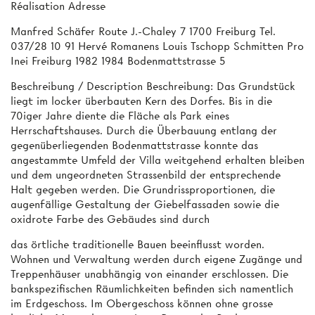
Réalisation Adresse
Manfred Schäfer Route J.-Chaley 7 1700 Freiburg Tel.
037/28 10 91 Hervé Romanens Louis Tschopp Schmitten Pro
Inei Freiburg 1982 1984 Bodenmattstrasse 5
Beschreibung / Description Beschreibung: Das Grundstück
liegt im locker überbauten Kern des Dorfes. Bis in die
70iger Jahre diente die Fläche als Park eines
Herrschaftshauses. Durch die Überbauung entlang der
gegenüberliegenden Bodenmattstrasse konnte das
angestammte Umfeld der Villa weitgehend erhalten bleiben
und dem ungeordneten Strassenbild der entsprechende
Halt gegeben werden. Die Grundrissproportionen, die
augenfällige Gestaltung der Giebelfassaden sowie die
oxidrote Farbe des Gebäudes sind durch
das örtliche traditionelle Bauen beeinflusst worden.
Wohnen und Verwaltung werden durch eigene Zugänge und
Treppenhäuser unabhängig von einander erschlossen. Die
bankspezifischen Räumlichkeiten befinden sich namentlich
im Erdgeschoss. Im Obergeschoss können ohne grosse