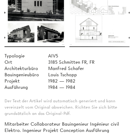
Typologie
AIV5
Ort
3185 Schmitten FR, FR
Architekturbüro
Manfred Schafer
Bauingenieubüro
Louis Tschopp
Projekt
1982 — 1982
Ausführung
1984 — 1984
Der Text der Artikel wird automatisch generiert und kann
vereinzelt vom Original abweichen. Richten Sie sich bitte
grundsätzlich an das Original-Pdf.
Mitarbeiter Collaborateur Bauingenieur Ingénieur civil
Elektro. Ingenieur Projekt Conception Ausführung