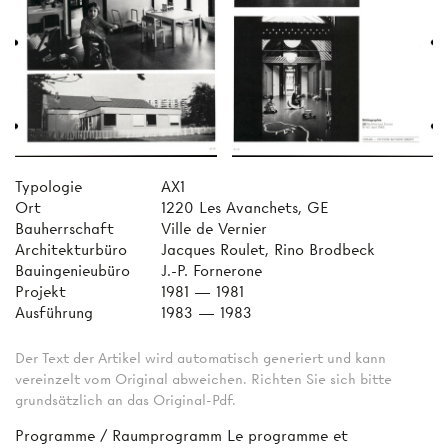
Typologie
AX1
Ort
1220 Les Avanchets, GE
Bauherrschaft
Ville de Vernier
Architekturbüro
Jacques Roulet, Rino Brodbeck
Bauingenieubüro
J.-P. Fornerone
Projekt
1981 — 1981
Ausführung
1983 — 1983
Der Text der Artikel wird automatisch generiert und kann
vereinzelt vom Original abweichen. Richten Sie sich bitte
grundsätzlich an das Original-Pdf.
Programme / Raumprogramm Le programme et