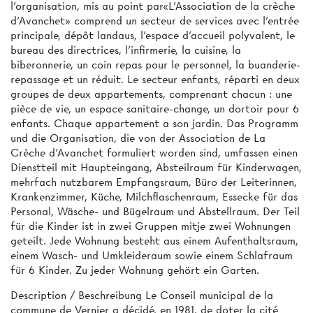
l'organisation, mis au point par«L'Association de la crèche
d'Avanchet» comprend un secteur de services avec l'entrée
principale, dépôt landaus, l’espace d'accueil polyvalent, le
bureau des directrices, l'infirmerie, la cuisine, la
biberonnerie, un coin repas pour le personnel, la buanderie-
repassage et un réduit. Le secteur enfants, réparti en deux
groupes de deux appartements, comprenant chacun : une
pièce de vie, un espace sanitaire-change, un dortoir pour 6
enfants. Chaque appartement a son jardin. Das Programm
und die Organisation, die von der Association de La
Crèche d'Avanchet formuliert worden sind, umfassen einen
Dienstteil mit Haupteingang, Absteilraum für Kinderwagen,
mehrfach nutzbarem Empfangsraum, Büro der Leiterinnen,
Krankenzimmer, Küche, Milchflaschenraum, Essecke für das
Personal, Wäsche- und Bügelraum und Abstellraum. Der Teil
für die Kinder ist in zwei Gruppen mitje zwei Wohnungen
geteilt. Jede Wohnung besteht aus einem Aufenthaltsraum,
einem Wasch- und Umkleideraum sowie einem Schlafraum
für 6 Kinder. Zu jeder Wohnung gehört ein Garten.
Description / Beschreibung Le Conseil municipal de la
commune de Vernier a décidé, en 1981, de doter la cité