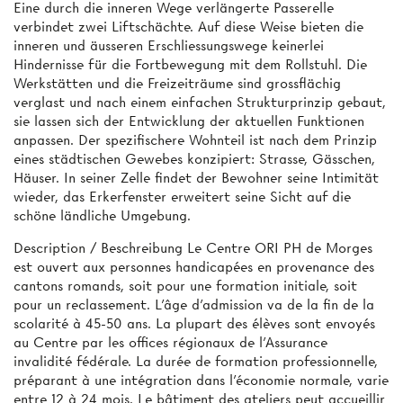
Eine durch die inneren Wege verlängerte Passerelle
verbindet zwei Liftschächte. Auf diese Weise bieten die
inneren und äusseren Erschliessungswege keinerlei
Hindernisse für die Fortbewegung mit dem Rollstuhl. Die
Werkstätten und die Freizeiträume sind grossflächig
verglast und nach einem einfachen Strukturprinzip gebaut,
sie lassen sich der Entwicklung der aktuellen Funktionen
anpassen. Der spezifischere Wohnteil ist nach dem Prinzip
eines städtischen Gewebes konzipiert: Strasse, Gässchen,
Häuser. In seiner Zelle findet der Bewohner seine Intimität
wieder, das Erkerfenster erweitert seine Sicht auf die
schöne ländliche Umgebung.
Description / Beschreibung Le Centre ORI PH de Morges
est ouvert aux personnes handicapées en provenance des
cantons romands, soit pour une formation initiale, soit
pour un reclassement. L'âge d'admission va de la fin de la
scolarité à 45-50 ans. La plupart des élèves sont envoyés
au Centre par les offices régionaux de l'Assurance
invalidité fédérale. La durée de formation professionnelle,
préparant à une intégration dans l’économie normale, varie
entre 12 à 24 mois. Le bâtiment des ateliers peut accueillir