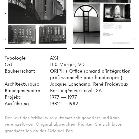
Typologie
AX4
Ort
1110 Morges, VD
Bauherrschaft
ORIPH ( Office romand d'intégration
professionnelle pour handicapés )
Architekturbüro
Jacques Lonchamp, René Froidevaux
Bauingenieubüro
Boss ingénieurs civils SA
Projekt
1977 — 1977
Ausführung
1982 — 1982
Der Text der Artikel wird automatisch generiert und kann
vereinzelt vom Original abweichen. Richten Sie sich bitte
grundsätzlich an das Original-Pdf.