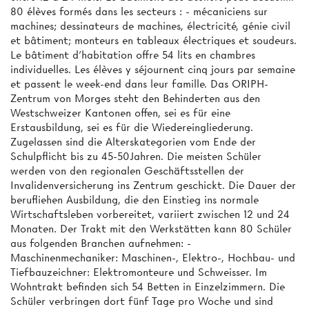
80 élèves formés dans les secteurs : - mécaniciens sur
machines; dessinateurs de machines, électricité, génie civil
et bâtiment; monteurs en tableaux électriques et soudeurs.
Le bâtiment d'habitation offre 54 lits en chambres
individuelles. Les élèves y séjournent cinq jours par semaine
et passent le week-end dans leur famille. Das ORIPH-
Zentrum von Morges steht den Behinderten aus den
Westschweizer Kantonen offen, sei es für eine
Erstausbildung, sei es für die Wiedereingliederung.
Zugelassen sind die Alterskategorien vom Ende der
Schulpflicht bis zu 45-50Jahren. Die meisten Schüler
werden von den regionalen Geschäftsstellen der
Invalidenversicherung ins Zentrum geschickt. Die Dauer der
berufliehen Ausbildung, die den Einstieg ins normale
Wirtschaftsleben vorbereitet, variiert zwischen 12 und 24
Monaten. Der Trakt mit den Werkstätten kann 80 Schüler
aus folgenden Branchen aufnehmen: -
Maschinenmechaniker: Maschinen-, Elektro-, Hochbau- und
Tiefbauzeichner: Elektromonteure und Schweisser. Im
Wohntrakt befinden sich 54 Betten in Einzelzimmern. Die
Schüler verbringen dort fünf Tage pro Woche und sind