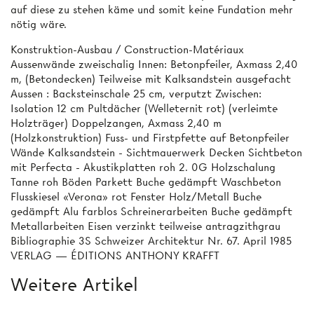
auf diese zu stehen käme und somit keine Fundation mehr
nötig wäre.
Konstruktion-Ausbau / Construction-Matériaux
Aussenwände zweischalig Innen: Betonpfeiler, Axmass 2,40
m, (Betondecken) Teilweise mit Kalksandstein ausgefacht
Aussen : Backsteinschale 25 cm, verputzt Zwischen:
Isolation 12 cm Pultdächer (Welleternit rot) (verleimte
Holzträger) Doppelzangen, Axmass 2,40 m
(Holzkonstruktion) Fuss- und Firstpfette auf Betonpfeiler
Wände Kalksandstein - Sichtmauerwerk Decken Sichtbeton
mit Perfecta - Akustikplatten roh 2. 0G Holzschalung
Tanne roh Böden Parkett Buche gedämpft Waschbeton
Flusskiesel «Verona» rot Fenster Holz/Metall Buche
gedämpft Alu farblos Schreinerarbeiten Buche gedämpft
Metallarbeiten Eisen verzinkt teilweise antragzithgrau
Bibliographie 3S Schweizer Architektur Nr. 67. April 1985
VERLAG — ÉDITIONS ANTHONY KRAFFT
Weitere Artikel