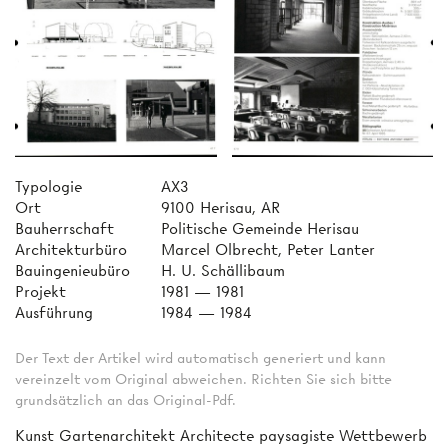
Typologie
AX3
Ort
9100 Herisau, AR
Bauherrschaft
Politische Gemeinde Herisau
Architekturbüro
Marcel Olbrecht, Peter Lanter
Bauingenieubüro
H. U. Schällibaum
Projekt
1981 — 1981
Ausführung
1984 — 1984
Der Text der Artikel wird automatisch generiert und kann
vereinzelt vom Original abweichen. Richten Sie sich bitte
grundsätzlich an das Original-Pdf.
Kunst Gartenarchitekt Architecte paysagiste Wettbewerb