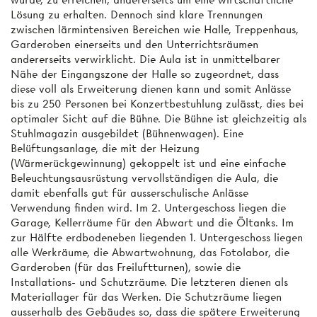
wurde, zu erreichen, andererseits um eine wirtschaftliche
Lösung zu erhalten. Dennoch sind klare Trennungen
zwischen lärmintensiven Bereichen wie Halle, Treppenhaus,
Garderoben einerseits und den Unterrichtsräumen
andererseits verwirklicht. Die Aula ist in unmittelbarer
Nähe der Eingangszone der Halle so zugeordnet, dass
diese voll als Erweiterung dienen kann und somit Anlässe
bis zu 250 Personen bei Konzertbestuhlung zulässt, dies bei
optimaler Sicht auf die Bühne. Die Bühne ist gleichzeitig als
Stuhlmagazin ausgebildet (Bühnenwagen). Eine
Belüftungsanlage, die mit der Heizung
(Wärmerückgewinnung) gekoppelt ist und eine einfache
Beleuchtungsausrüstung vervollständigen die Aula, die
damit ebenfalls gut für ausserschulische Anlässe
Verwendung finden wird. Im 2. Untergeschoss liegen die
Garage, Kellerräume für den Abwart und die Öltanks. Im
zur Hälfte erdbodeneben liegenden 1. Untergeschoss liegen
alle Werkräume, die Abwartwohnung, das Fotolabor, die
Garderoben (für das Freiluftturnen), sowie die
Installations- und Schutzräume. Die letzteren dienen als
Materiallager für das Werken. Die Schutzräume liegen
ausserhalb des Gebäudes so, dass die spätere Erweiterung