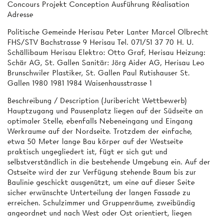
Concours Projekt Conception Ausführung Réalisation
Adresse
Politische Gemeinde Herisau Peter Lanter Marcel Olbrecht
FHS/STV Bachstrasse 9 Herisau Tel. 071/51 37 70 H. U.
Schällibaum Herisau Elektro: Otto Graf, Herisau Heizung:
Schär AG, St. Gallen Sanitär: Jörg Aider AG, Herisau Leo
Brunschwiler Plastiker, St. Gallen Paul Rutishauser St.
Gallen 1980 1981 1984 Waisenhausstrasse 1
Beschreibung / Description (Juribericht Wettbewerb)
Hauptzugang und Pausenplatz liegen auf der Südseite an
optimaler Stelle, ebenfalls Nebeneingang und Eingang
Werkraume auf der Nordseite. Trotzdem der einfache,
etwa 50 Meter lange Bau körper auf der Westseite
praktisch ungegliedert ist, fügt er sich gut und
selbstverständlich in die bestehende Umgebung ein. Auf der
Ostseite wird der zur Verfügung stehende Baum bis zur
Baulinie geschickt ausgenützt, um eine auf dieser Seite
sicher erwünschte Unterteilung der langen Fassade zu
erreichen. Schulzimmer und Gruppenräume, zweibündig
angeordnet und nach West oder Ost orientiert, liegen