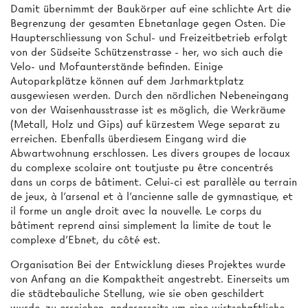
Damit übernimmt der Baukörper auf eine schlichte Art die
Begrenzung der gesamten Ebnetanlage gegen Osten. Die
Haupterschliessung von Schul- und Freizeitbetrieb erfolgt
von der Südseite Schützenstrasse - her, wo sich auch die
Velo- und Mofaunterstände befinden. Einige
Autoparkplätze können auf dem Jarhmarktplatz
ausgewiesen werden. Durch den nördlichen Nebeneingang
von der Waisenhausstrasse ist es möglich, die Werkräume
(Metall, Holz und Gips) auf kürzestem Wege separat zu
erreichen. Ebenfalls überdiesem Eingang wird die
Abwartwohnung erschlossen. Les divers groupes de locaux
du complexe scolaire ont toutjuste pu être concentrés
dans un corps de bâtiment. Celui-ci est parallèle au terrain
de jeux, à l'arsenal et à l'ancienne salle de gymnastique, et
il forme un angle droit avec la nouvelle. Le corps du
bâtiment reprend ainsi simplement la limite de tout le
complexe d'Ebnet, du côté est.
Organisation Bei der Entwicklung dieses Projektes wurde
von Anfang an die Kompaktheit angestrebt. Einerseits um
die städtebauliche Stellung, wie sie oben geschildert