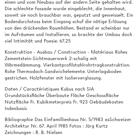
einen und vom Neubau auf der andern Seite gehalten wird.
Die schlechte Fassade wurde eingeblecht, die Innenhaut,
soweit sie noch brauchbar war, geputzt und geweisselt. Ein
Bodendurchstoss beim Eingang schuf die nötige Erlösung
von den drückenden Raumhöhen. Bestand er scheinbar nur
im Aufräumen und Installieren, so brachte der Umbau doch
viel Intimität und Poesie. 67.25
Konstruktion - Ausbau / Construction - Matériaux Rohes
Zementstein-Sichtmauerwerk 2-schalig mit
Wärmedämmung. Vierkantprofilstahlrohrtragkonstruktion.
Rohe Thermodach-Sandwichelemente. Unterlagsboden
gestrichen. Holzfenster mit Isolierverglasung.
Daten / Caractéristiques Kubus nach SIA
Grundstücksfläche Überbaute Fläche Geschossfläche
Nutzfläche Fr. Kubikmeterpreis Fr. 923 Gebäudekosten
Indexbasis
Bibliographie Das Einfamillienhaus Nr. 5/1983 asSchweizer
Architektur Nr. 67. April 1985 Fotos : Jürg Kurtz
Zeichnungen : R. B. Nielsen