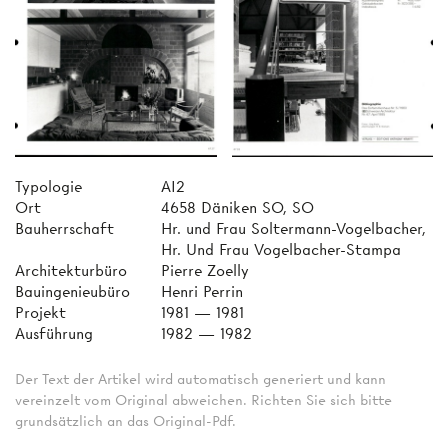
Typologie
AI2
Ort
4658 Däniken SO, SO
Bauherrschaft
Hr. und Frau Soltermann-Vogelbacher,
Hr. Und Frau Vogelbacher-Stampa
Architekturbüro
Pierre Zoelly
Bauingenieubüro
Henri Perrin
Projekt
1981 — 1981
Ausführung
1982 — 1982
Der Text der Artikel wird automatisch generiert und kann
vereinzelt vom Original abweichen. Richten Sie sich bitte
grundsätzlich an das Original-Pdf.