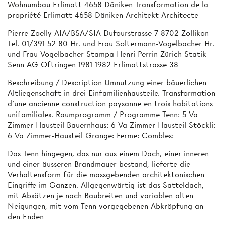
Wohnumbau Erlimatt 4658 Däniken Transformation de la
propriété Erlimatt 4658 Däniken Architekt Architecte
Pierre Zoelly AIA/BSA/SIA Dufourstrasse 7 8702 Zollikon
Tel. 01/391 52 80 Hr. und Frau Soltermann-Vogelbacher Hr.
und Frau Vogelbacher-Stampa Henri Perrin Zürich Statik
Senn AG Oftringen 1981 1982 Erlimattstrasse 38
Beschreibung / Description Umnutzung einer bäuerlichen
Altliegenschaft in drei Einfamilienhausteile. Transformation
d'une ancienne construction paysanne en trois habitations
unifamiliales. Raumprogramm / Programme Tenn: 5 Va
Zimmer-Hausteil Bauernhaus: 6 Va Zimmer-Hausteil Stöckli:
6 Va Zimmer-Hausteil Grange: Ferme: Combles:
Das Tenn hingegen, das nur aus einem Dach, einer inneren
und einer äusseren Brandmauer bestand, lieferte die
Verhaltensform für die massgebenden architektonischen
Eingriffe im Ganzen. Allgegenwärtig ist das Satteldach,
mit Absätzen je nach Baubreiten und variablen alten
Neigungen, mit vom Tenn vorgegebenen Abkröpfung an
den Enden