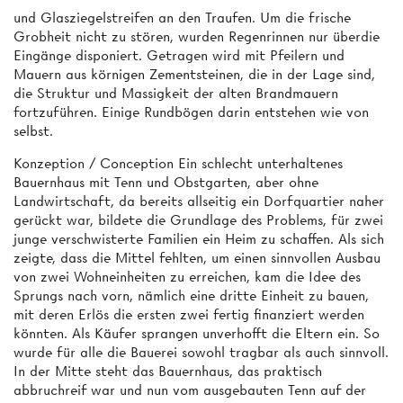
und Glasziegelstreifen an den Traufen. Um die frische
Grobheit nicht zu stören, wurden Regenrinnen nur überdie
Eingänge disponiert. Getragen wird mit Pfeilern und
Mauern aus körnigen Zementsteinen, die in der Lage sind,
die Struktur und Massigkeit der alten Brandmauern
fortzuführen. Einige Rundbögen darin entstehen wie von
selbst.
Konzeption / Conception Ein schlecht unterhaltenes
Bauernhaus mit Tenn und Obstgarten, aber ohne
Landwirtschaft, da bereits allseitig ein Dorfquartier naher
gerückt war, bildete die Grundlage des Problems, für zwei
junge verschwisterte Familien ein Heim zu schaffen. Als sich
zeigte, dass die Mittel fehlten, um einen sinnvollen Ausbau
von zwei Wohneinheiten zu erreichen, kam die Idee des
Sprungs nach vorn, nämlich eine dritte Einheit zu bauen,
mit deren Erlös die ersten zwei fertig finanziert werden
könnten. Als Käufer sprangen unverhofft die Eltern ein. So
wurde für alle die Bauerei sowohl tragbar als auch sinnvoll.
In der Mitte steht das Bauernhaus, das praktisch
abbruchreif war und nun vom ausgebauten Tenn auf der