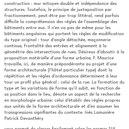
construction : mur mitoyen double et indépendance des
structures. Toutefois, le principe de juxtaposition par
fractionnement, peut-être par trop littéral, rend parfois
difficile la compréhension des règles de l’assemblage des
bâtiments entre eux. Il n'en va pas de même pour les
bâtiments angulaires qui portent les règles de modification
du type original : tour d’angle détachée, maçonnerie
continue, frontalité des entrées et alignement à la
géométrie des intersections de rues. Désireux d'aboutir à la
proposition matérielle d'une forme urbaine, F. Maurice
travaille, ici, de manière prépondérante au projet d'une
forme architecturale (l'hôtel particulier type) dont la
répétition et les règles d'ordonnance déterminent à leur
tour un profil plus général : celui de la rue. La formation du
type et les variations de forme qu'il subit, en fonction de
sa position dans le lieu, dénote un aspect de la recherche
en morphologie urbaine: celui d'établir des règles propres
aux unités de la forme architecturale et d'en assumer les
transgressions signifiantes du contexte. Inès Lamunière
Patrick Devanthéry
vous permet de classer facilement selon les normes SIA