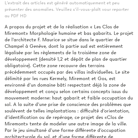
L'extrait des articles est généré automatiquement et peu
présenter des anomalies. Veuillez s'il-vous-plaît vour reporter
au PDF HD
A propos du projet et de la réalisation « Les Clos de
Miremont» Morphologie humaine et bas gabarits. Le projet
de l'architecte F. Maurice se situe dans le quartier de
Champel à Genève, dont la partie sud est entièrement
légalisée par les règlements de la troisième zone de
développement (densité 1,2 et dépôt de plan de quartier
obligatoire). Cette zone recouvre des terrains
précédemment occupés par des villas individuelles. Le site
délimité par les rues Kermely, Miremont et Gos, est
environné d'un domaine bâti respectant déjà la zone de
développement et conçu selon certains concepts issus du
mouvement moderne: haut gabarit et faible occupation du
sol. A la suite d’une prise de conscience des problèmes que
soulèvent de telles implantations : difficulté d'orientation,
d'identification ou de repérage, ce projet des «Clos de
Miremont» tente de modeler une autre image de la ville.
Par le jeu simultané d'une forme différente d'occupation
architecturale du sol, et d'une forme différente de