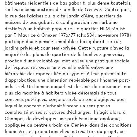
bâtiments résidentiels de bas gabarit, plus dense toutefois,
sur les anciens bastions de la ville de Genève. D’autre part,
la rue des Falaises ou la cité Jardin d'Aïre, quartiers de
maisons de bas gabarit à configuration semi-urbaine
destinés à un habitat populaire. Le quartier HLM réalisé
par F. Maurice à Onexen 1976/77 (cf.aS34, novembre 1978)
participe d'une pensée semblable : bas gabarit sur rue,
jardins privés et cour semi-privée. Cette rupture d’avec la
majorité des plans de quartier de la banlieue genevoise,
procède d'une volonté qui met en jeu une pratique sociale
de l'espace: retrouver une échelle «différente», une
hiérarchie des espaces liée au type et à leur potentialité
d’approbation, une dimension repérable par l'homme post-
industriel. Un homme auquel est destiné «la maison» et non
plus «la machine à habiter» vidée désormais de tous
contenus poétiques, conjoncturels ou sociologiques, pour
lequel le concept d'urbanité prend un sens par sa
complexité et ses structures d’échanges. Il s'agit alors, à
Champel, de développer une problématique analogue,
appliquée au centre urbain de Genève, dans des conditions
financières et promotionnelles autres. Lors du projet, ces