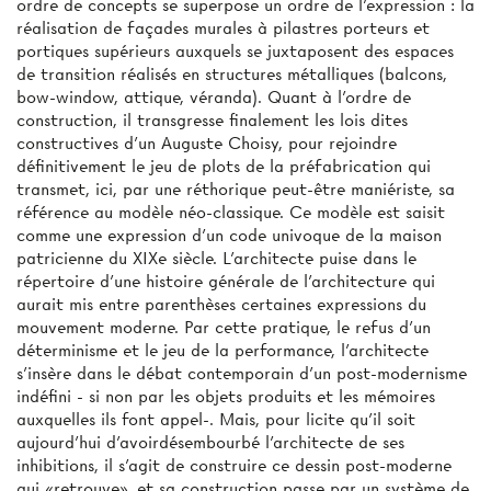
ordre de concepts se superpose un ordre de l'expression : la
réalisation de façades murales à pilastres porteurs et
portiques supérieurs auxquels se juxtaposent des espaces
de transition réalisés en structures métalliques (balcons,
bow-window, attique, véranda). Quant à l'ordre de
construction, il transgresse finalement les lois dites
constructives d'un Auguste Choisy, pour rejoindre
définitivement le jeu de plots de la préfabrication qui
transmet, ici, par une réthorique peut-être maniériste, sa
référence au modèle néo-classique. Ce modèle est saisit
comme une expression d’un code univoque de la maison
patricienne du XIXe siècle. L'architecte puise dans le
répertoire d'une histoire générale de l’architecture qui
aurait mis entre parenthèses certaines expressions du
mouvement moderne. Par cette pratique, le refus d'un
déterminisme et le jeu de la performance, l'architecte
s'insère dans le débat contemporain d'un post-modernisme
indéfini - si non par les objets produits et les mémoires
auxquelles ils font appel-. Mais, pour licite qu'il soit
aujourd'hui d'avoirdésembourbé l'architecte de ses
inhibitions, il s'agit de construire ce dessin post-moderne
qui «retrouve», et sa construction passe par un système de