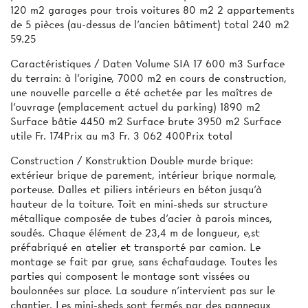
120 m2 garages pour trois voitures 80 m2 2 appartements
de 5 pièces (au-dessus de l'ancien bâtiment) total 240 m2
59.25
Caractéristiques / Daten Volume SIA 17 600 m3 Surface
du terrain: à l'origine, 7000 m2 en cours de construction,
une nouvelle parcelle a été achetée par les maîtres de
l'ouvrage (emplacement actuel du parking) 1890 m2
Surface bâtie 4450 m2 Surface brute 3950 m2 Surface
utile Fr. 174Prix au m3 Fr. 3 062 400Prix total
Construction / Konstruktion Double murde brique:
extérieur brique de parement, intérieur brique normale,
porteuse. Dalles et piliers intérieurs en béton jusqu'à
hauteur de la toiture. Toit en mini-sheds sur structure
métallique composée de tubes d'acier à parois minces,
soudés. Chaque élément de 23,4 m de longueur, e,st
préfabriqué en atelier et transporté par camion. Le
montage se fait par grue, sans échafaudage. Toutes les
parties qui composent le montage sont vissées ou
boulonnées sur place. La soudure n’intervient pas sur le
chantier. Les mini-sheds sont fermés par des panneaux