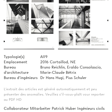
Typologie(s)
AII9
Emplacement
2016 Cortaillod, NE
Bureau
Bruno Reichlin, Eraldo Consolascio,
d'architecture
Marie-Claude Bétrix
Bureau d'ingénieurs
Dr Hans Hugi, Pius Schuler
L'extrait des articles est généré automatiquement et peu
présenter des anomalies. Veuillez s'il-vous-plaît vour reporter
au PDF HD
Collaborateur Mitarbeiter Patrick Huber Ingénieurs civils