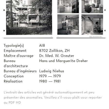
Typologie(s)
AI8
Emplacement
8702 Zollikon, ZH
Maître d'ouvrage
Dr. Med. W. Greuter
Bureau
Hans und Marguerite Dreher
d'architecture
Bureau d'ingénieurs
Ludwig Niehus
Conception
1979 — 1979
Réalisation
1980 — 1981
L'extrait des articles est généré automatiquement et peu
présenter des anomalies. Veuillez s'il-vous-plaît vour reporter
au PDF HD