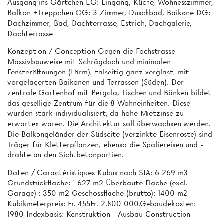
Ausgang ins Gärtchen EG: Eingang, Küche, Wohnesszimmer,
Balkon +Treppchen OG: 3 Zimmer, Duschbad, Baikone DG:
Dachzimmer, Bad, Dachterrasse, Estrich, Dachgalerie,
Dachterrasse
Konzeption / Conception Gegen die Fochstrasse
Massivbauweise mit Schrägdach und minimalen
Fensteröffnungen (Lärm), talseitig ganz verglast, mit
vorgelagerten Baikonen und Terrassen (Süden). Der
zentrale Gartenhof mit Pergola, Tischen und Bänken bildet
das gesellige Zentrum für die 8 Wohneinheiten. Diese
wurden stark individualisiert, da hohe Mietzinse zu
erwarten waren. Die Architektur soll überwachsen werden.
Die Balkongeländer der Südseite (verzinkte Eisenroste) sind
Träger für Kletterpflanzen, ebenso die Spaliereisen und -
drahte an den Sichtbetonpartien.
Daten / Caractéristiques Kubus nach SIA: 6 269 m3
Grundstückflache: 1 627 m2 Überbaute Flache (excl.
Garage) : 350 m2 Geschossflache (brutto): 1400 m2
Kubikmeterpreis: Fr. 455Fr. 2.800 000.Gebaudekosten:
1980 Indexbasis: Konstruktion - Ausbau Construction -