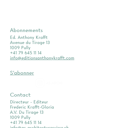
Abonnements
Ed. Anthony Krafft
Avenue du Tirage 13
1009 Pully
+41 79 645 11 14
info@editionsanthonykrafft.com
S'abonner
as.archi
Contact
Directeur - Editeur
Frederic Krafft-Gloria
A.V. Du Tirage 13
1009 Pully
+41 79 645 11 14
info@as-architecturesuisse.ch