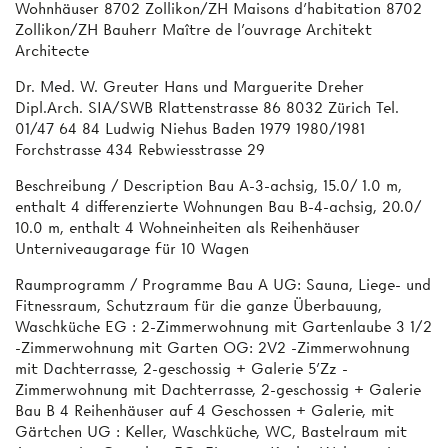
Wohnhäuser 8702 Zollikon/ZH Maisons d'habitation 8702
Zollikon/ZH Bauherr Maître de l'ouvrage Architekt
Architecte
Dr. Med. W. Greuter Hans und Marguerite Dreher
Dipl.Arch. SIA/SWB Rlattenstrasse 86 8032 Zürich Tel.
01/47 64 84 Ludwig Niehus Baden 1979 1980/1981
Forchstrasse 434 Rebwiesstrasse 29
Beschreibung / Description Bau A-3-achsig, 15.0/ 1.0 m,
enthalt 4 differenzierte Wohnungen Bau B-4-achsig, 20.0/
10.0 m, enthalt 4 Wohneinheiten als Reihenhäuser
Unterniveaugarage für 10 Wagen
Raumprogramm / Programme Bau A UG: Sauna, Liege- und
Fitnessraum, Schutzraum für die ganze Überbauung,
Waschküche EG : 2-Zimmerwohnung mit Gartenlaube 3 1/2
-Zimmerwohnung mit Garten OG: 2V2 -Zimmerwohnung
mit Dachterrasse, 2-geschossig + Galerie 5'Zz -
Zimmerwohnung mit Dachterrasse, 2-geschossig + Galerie
Bau B 4 Reihenhäuser auf 4 Geschossen + Galerie, mit
Gärtchen UG : Keller, Waschküche, WC, Bastelraum mit