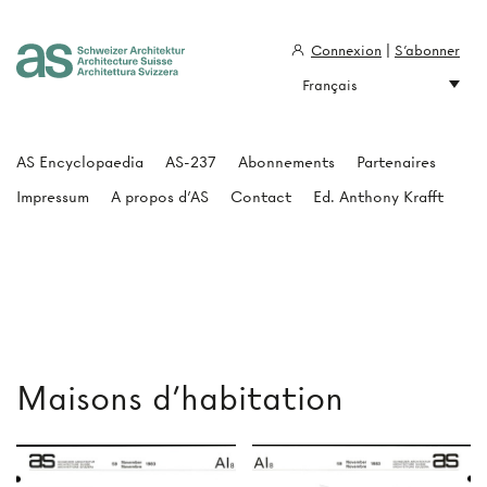
Connexion
|
S'abonner
Français
Architecture Suisse
AS Encyclopaedia
AS-237
Abonnements
Partenaires
Impressum
A propos d'AS
Contact
Ed. Anthony Krafft
Maisons d'habitation