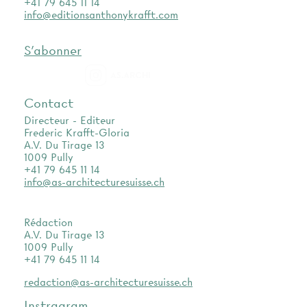
+41 79 645 11 14
info@editionsanthonykrafft.com
S'abonner
as.archi
Contact
Directeur - Editeur
Frederic Krafft-Gloria
A.V. Du Tirage 13
1009 Pully
+41 79 645 11 14
info@as-architecturesuisse.ch
Rédaction
A.V. Du Tirage 13
1009 Pully
+41 79 645 11 14
redaction@as-architecturesuisse.ch
Instragram