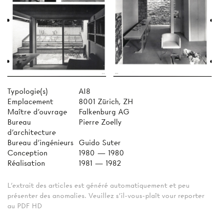
Typologie(s)
AI8
Emplacement
8001 Zürich, ZH
Maître d'ouvrage
Falkenburg AG
Bureau
Pierre Zoelly
d'architecture
Bureau d'ingénieurs
Guido Suter
Conception
1980 — 1980
Réalisation
1981 — 1982
L'extrait des articles est généré automatiquement et peu
présenter des anomalies. Veuillez s'il-vous-plaît vour reporter
au PDF HD