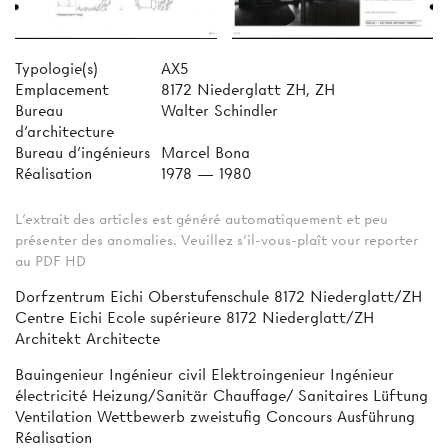
Typologie(s)
AX5
Emplacement
8172 Niederglatt ZH, ZH
Bureau
Walter Schindler
d'architecture
Bureau d'ingénieurs
Marcel Bona
Réalisation
1978 — 1980
L'extrait des articles est généré automatiquement et peu
présenter des anomalies. Veuillez s'il-vous-plaît vour reporter
au PDF HD
Dorfzentrum Eichi Oberstufenschule 8172 Niederglatt/ZH
Centre Eichi Ecole supérieure 8172 Niederglatt/ZH
Architekt Architecte
Bauingenieur Ingénieur civil Elektroingenieur Ingénieur
électricité Heizung/Sanitär Chauffage/ Sanitaires Lüftung
Ventilation Wettbewerb zweistufig Concours Ausführung
Réalisation