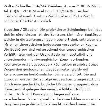
Walter Schindler BSA/SIA Weinbergstrasse 74 8006 Zürich
Tel. (01)361 21 58 Marcel Bona ETH/SIA Winterthur
Elektrizitätswerk Kantons Zürich Peter à Porta Zürich
Schindler Haerter AG Zürich
Situation / Situation Die projektierte Schulanlage befindet
sich im nördlichsten Teil des Zentrums Eichi. Drei Baukörper,
welche in die Zentrumsanlage integriert sind, enthalten die
für einen theoretischen Endausbau vorgesehenen Raume.
Die Baukörper sind entsprechend den topographischen
Verhältnissen und der Grundstücksform gestaffelt und
untereinander mit niveaugleichen Zonen verbunden.
Realisierte erste Bauetappe / Réalisation première étape
Wegen den geologischen Gegebenheiten wurde auf
Kellerraume im herkömmlichen Sinne verzichtet. Sie und
Garagen wurden demzufolge erdgeschossig angesetzt und
durch eine geschickte, bauliche Lösung so gruppiert, dass
diese zentral gelegen den neuen, erhöhten Dorfplatz
bilden. Dorf- und Rausenplatz liegen auf zwei
verschiedenen Niveaus, welche die Zone bilden von wo die
Haupteingänge der Schule erreicht werden können. Der