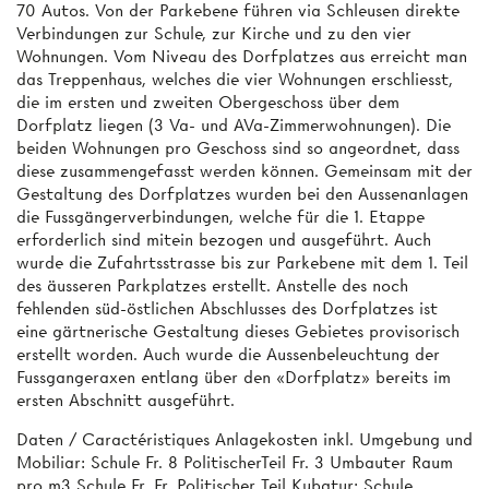
70 Autos. Von der Parkebene führen via Schleusen direkte
Verbindungen zur Schule, zur Kirche und zu den vier
Wohnungen. Vom Niveau des Dorfplatzes aus erreicht man
das Treppenhaus, welches die vier Wohnungen erschliesst,
die im ersten und zweiten Obergeschoss über dem
Dorfplatz liegen (3 Va- und AVa-Zimmerwohnungen). Die
beiden Wohnungen pro Geschoss sind so angeordnet, dass
diese zusammengefasst werden können. Gemeinsam mit der
Gestaltung des Dorfplatzes wurden bei den Aussenanlagen
die Fussgängerverbindungen, welche für die 1. Etappe
erforderlich sind mitein bezogen und ausgeführt. Auch
wurde die Zufahrtsstrasse bis zur Parkebene mit dem 1. Teil
des äusseren Parkplatzes erstellt. Anstelle des noch
fehlenden süd-östlichen Abschlusses des Dorfplatzes ist
eine gärtnerische Gestaltung dieses Gebietes provisorisch
erstellt worden. Auch wurde die Aussenbeleuchtung der
Fussgangeraxen entlang über den «Dorfplatz» bereits im
ersten Abschnitt ausgeführt.
Daten / Caractéristiques Anlagekosten inkl. Umgebung und
Mobiliar: Schule Fr. 8 PolitischerTeil Fr. 3 Umbauter Raum
pro m3 Schule Fr. Fr. Politischer Teil Kubatur: Schule