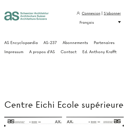
Connexion
|
S'abonner
Français
Architecture Suisse
AS Encyclopaedia
AS-237
Abonnements
Partenaires
Impressum
A propos d'AS
Contact
Ed. Anthony Krafft
Centre Eichi Ecole supérieure