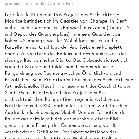
grundsätzlich an das Original-Pdf.
Les Clos de Miremont Das Projekt des Architekten F.
Maurice befindet sich im Quartier von Champel in Genf
und in einer sogenannten «Entwicklungs­ zone» (Dichte 1,2
und Depot des Quartierplans). In einem Quartier von
hohem «Standing», wo der Wohnblock mitten in der
Parzelle herrscht, schlagt der Architekt eine komplett
andere Auswertung des Bodens und des Raumes vor: der
niedrige Bau von hoher Dichte. Das Gebäude richtet sich
nach der Strasse und bildet somit eine modulierte
Rangordnung des Raumes zwischen Öffentlichkeit und
Privatleben. Beim Projektieren bestimmt des Architekt eine
Art individuelles Haus in Harmonie mit der Geschichte der
Stadt Genf. Er entwickelt das Projekt gemäss
architektonischen Kompositions­ regeln in welchen das
Patrizierhaus des XIX Jahrhunderts erfasst wird, in seinem
Ausdruck, als eindeutiges Modell. Von der Formation der
Bauart aus entwickelt sich das morpholo­ gische Bild
gemäss einem Prinzip der Gegenüberstellung von 16
verschiedenen Gebäuden. Das Inbetrachtziehen der
Eigenartigkeiten der Orte, der Winkel, vermittelt einen