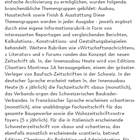
einfache Archivierung zu ermöglichen, wurden folgende,
branchenübliche Themengruppen gebildet: Ausbau,
Haustechnik sowie Finish & Ausstattung Diese
Themengruppen werden in jeder Ausgabe - jeweils ergänzt
durch eine eigene Informationsrubrik-in Form von
interessanten Reportagen und vergleichenden Berichten,
Kalkulations-, Konstruktions- und Gestaltungsbeispielen
behandelt. Weitere Rubriken wie «Wirtschaftsnachrichten»,
« Literatur» und « Forum» runden das Konzept der neuen
Zeitschrift ab. In, der Innenausbau Heute wird von Editions
Chantiers Montreux SA herausgegeben, einem der grössten
Verleger von Baufach-Zeitschriften in der Schweiz. In der
deutscher Sprache erscheint neben In, der Innenausbau
Heute (6 x jährlich) die Fachzeitschrift «bau» (monatlich),
das Verbands-organ des Schweizerischen Baukader-
Verbandes. In französischer Sprache erscheinen «chantiers»
(monatlich), eine unabhängige Fachzeitschrift für das
gesamte Baugewerbe sowie die Wohnzeitschrift«notre
foyer» (5 x jährlich). Für die in italienisch erscheinende
Schwesterzeitschrift von «bau» und «chantiers», das
ebenfalls monatlich erscheinende «cantieri», betreut
Editions Chantiers die Redaktion und Administration. Für