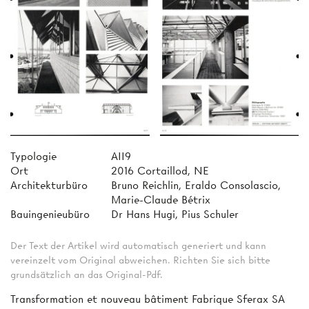
Typologie
AII9
Ort
2016 Cortaillod, NE
Architekturbüro
Bruno Reichlin, Eraldo Consolascio,
Marie-Claude Bétrix
Bauingenieubüro
Dr Hans Hugi, Pius Schuler
Der Text der Artikel wird automatisch generiert und kann
vereinzelt vom Original abweichen. Richten Sie sich bitte
grundsätzlich an das Original-Pdf.
Transformation et nouveau bâtiment Fabrique Sferax SA