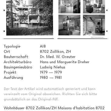
Typologie
AI8
Ort
8702 Zollikon, ZH
Bauherrschaft
Dr. Med. W. Greuter
Architekturbüro
Hans und Marguerite Dreher
Bauingenieubüro
Ludwig Niehus
Projekt
1979 — 1979
Ausführung
1980 — 1981
Der Text der Artikel wird automatisch generiert und kann
vereinzelt vom Original abweichen. Richten Sie sich bitte
grundsätzlich an das Original-Pdf.
Wohnhäuser 8702 Zollikon/ZH Maisons d'habitation 8702