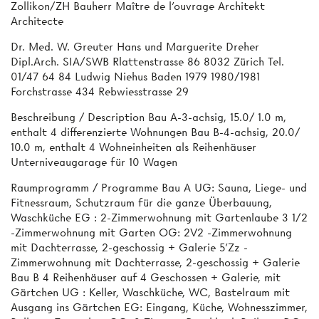
Zollikon/ZH Bauherr Maître de l'ouvrage Architekt
Architecte
Dr. Med. W. Greuter Hans und Marguerite Dreher
Dipl.Arch. SIA/SWB Rlattenstrasse 86 8032 Zürich Tel.
01/47 64 84 Ludwig Niehus Baden 1979 1980/1981
Forchstrasse 434 Rebwiesstrasse 29
Beschreibung / Description Bau A-3-achsig, 15.0/ 1.0 m,
enthalt 4 differenzierte Wohnungen Bau B-4-achsig, 20.0/
10.0 m, enthalt 4 Wohneinheiten als Reihenhäuser
Unterniveaugarage für 10 Wagen
Raumprogramm / Programme Bau A UG: Sauna, Liege- und
Fitnessraum, Schutzraum für die ganze Überbauung,
Waschküche EG : 2-Zimmerwohnung mit Gartenlaube 3 1/2
-Zimmerwohnung mit Garten OG: 2V2 -Zimmerwohnung
mit Dachterrasse, 2-geschossig + Galerie 5'Zz -
Zimmerwohnung mit Dachterrasse, 2-geschossig + Galerie
Bau B 4 Reihenhäuser auf 4 Geschossen + Galerie, mit
Gärtchen UG : Keller, Waschküche, WC, Bastelraum mit
Ausgang ins Gärtchen EG: Eingang, Küche, Wohnesszimmer,