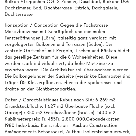
Balkon +Treppchen OG: 3 Zimmer, Duschbad, Baikone DG:
Dachzimmer, Bad, Dachterrasse, Estrich, Dachgalerie,
Dachterrasse
Konzeption / Conception Gegen die Fochstrasse
Massivbauweise mit Schrägdach und minimalen
Fensteröffnungen (Lärm), talseitig ganz verglast, mit
vorgelagerten Baikonen und Terrassen (Süden). Der
zentrale Gartenhof mit Pergola, Tischen und Bänken bildet
das gesellige Zentrum für die 8 Wohneinheiten. Diese
wurden stark individualisiert, da hohe Mietzinse zu
erwarten waren. Die Architektur soll überwachsen werden.
Die Balkongeländer der Südseite (verzinkte Eisenroste) sind
Träger für Kletterpflanzen, ebenso die Spaliereisen und -
drahte an den Sichtbetonpartien.
Daten / Caractéristiques Kubus nach SIA: 6 269 m3
Grundstückflache: 1 627 m2 Überbaute Flache (excl.
Garage) : 350 m2 Geschossflache (brutto): 1400 m2
Kubikmeterpreis: Fr. 455Fr. 2.800 000.Gebaudekosten:
1980 Indexbasis: Konstruktion - Ausbau Construction -
Aménagements Betonsockel, Aufbau Isoliersteinmauerwerk,