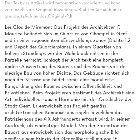
Der Text der Artikel wird automatisch generiert und kann
vereinzelt vom Original abweichen. Richten Sie sich bitte
grundsätzlich an das Original-Pdf.
Les Clos de Miremont Das Projekt des Architekten F.
Maurice befindet sich im Quartier von Champel in Genf
und in einer sogenannten «Entwicklungs­ zone» (Dichte 1,2
und Depot des Quartierplans). In einem Quartier von
hohem «Standing», wo der Wohnblock mitten in der
Parzelle herrscht, schlagt der Architekt eine komplett
andere Auswertung des Bodens und des Raumes vor: der
niedrige Bau von hoher Dichte. Das Gebäude richtet sich
nach der Strasse und bildet somit eine modulierte
Rangordnung des Raumes zwischen Öffentlichkeit und
Privatleben. Beim Projektieren bestimmt des Architekt eine
Art individuelles Haus in Harmonie mit der Geschichte der
Stadt Genf. Er entwickelt das Projekt gemäss
architektonischen Kompositions­ regeln in welchen das
Patrizierhaus des XIX Jahrhunderts erfasst wird, in seinem
Ausdruck, als eindeutiges Modell. Von der Formation der
Bauart aus entwickelt sich das morpholo­ gische Bild
gemäss einem Prinzip der Gegenüberstellung von 16