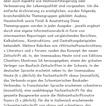
aber auch Aspekte wie Wohnwertsteigerung oder
Verbesserung der Lebensqualität sind vorgesehen. Um die
einfache Archivierung zu ermöglichen, wurden folgende,
branchenübliche Themengruppen gebildet: Ausbau,
Haustechnik sowie Finish & Ausstattung Diese
Themengruppen werden in jeder Ausgabe - jeweils ergänzt
durch eine eigene Informationsrubrik-in Form von
interessanten Reportagen und vergleichenden Berichten,
Kalkulations-, Konstruktions- und Gestaltungsbeispielen
behandelt. Weitere Rubriken wie «Wirtschaftsnachrichten»,
« Literatur» und « Forum» runden das Konzept der neuen
Zeitschrift ab. In, der Innenausbau Heute wird von Editions
Chantiers Montreux SA herausgegeben, einem der grössten
Verleger von Baufach-Zeitschriften in der Schweiz. In der
deutscher Sprache erscheint neben In, der Innenausbau
Heute (6 x jährlich) die Fachzeitschrift «bau» (monatlich),
das Verbands-organ des Schweizerischen Baukader-
Verbandes. In französischer Sprache erscheinen «chantiers»
(monatlich), eine unabhängige Fachzeitschrift für das
gesamte Baugewerbe sowie die Wohnzeitschrift«notre
foyer» (5 x jährlich). Für die in italienisch erscheinende
Schwesterzeitschrift von «bau» und «chantiers», das