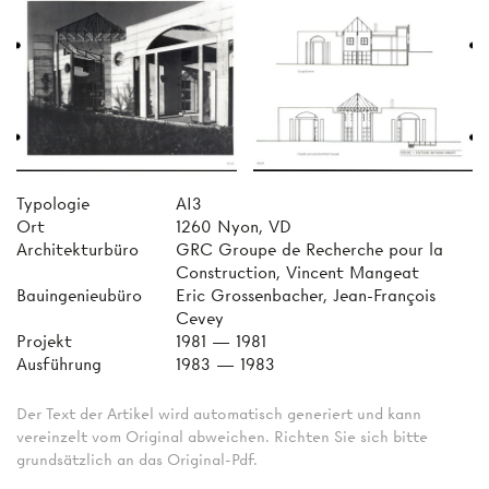
Typologie
AI3
Ort
1260 Nyon, VD
Architekturbüro
GRC Groupe de Recherche pour la
Construction, Vincent Mangeat
Bauingenieubüro
Eric Grossenbacher, Jean-François
Cevey
Projekt
1981 — 1981
Ausführung
1983 — 1983
Der Text der Artikel wird automatisch generiert und kann
vereinzelt vom Original abweichen. Richten Sie sich bitte
grundsätzlich an das Original-Pdf.