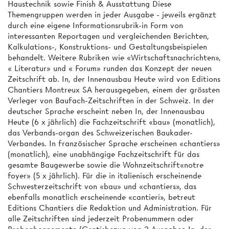
Haustechnik sowie Finish & Ausstattung Diese
Themengruppen werden in jeder Ausgabe - jeweils ergänzt
durch eine eigene Informationsrubrik-in Form von
interessanten Reportagen und vergleichenden Berichten,
Kalkulations-, Konstruktions- und Gestaltungsbeispielen
behandelt. Weitere Rubriken wie «Wirtschaftsnachrichten»,
« Literatur» und « Forum» runden das Konzept der neuen
Zeitschrift ab. In, der Innenausbau Heute wird von Editions
Chantiers Montreux SA herausgegeben, einem der grössten
Verleger von Baufach-Zeitschriften in der Schweiz. In der
deutscher Sprache erscheint neben In, der Innenausbau
Heute (6 x jährlich) die Fachzeitschrift «bau» (monatlich),
das Verbands-organ des Schweizerischen Baukader-
Verbandes. In französischer Sprache erscheinen «chantiers»
(monatlich), eine unabhängige Fachzeitschrift für das
gesamte Baugewerbe sowie die Wohnzeitschrift«notre
foyer» (5 x jährlich). Für die in italienisch erscheinende
Schwesterzeitschrift von «bau» und «chantiers», das
ebenfalls monatlich erscheinende «cantieri», betreut
Editions Chantiers die Redaktion und Administration. Für
alle Zeitschriften sind jederzeit Probenummern oder