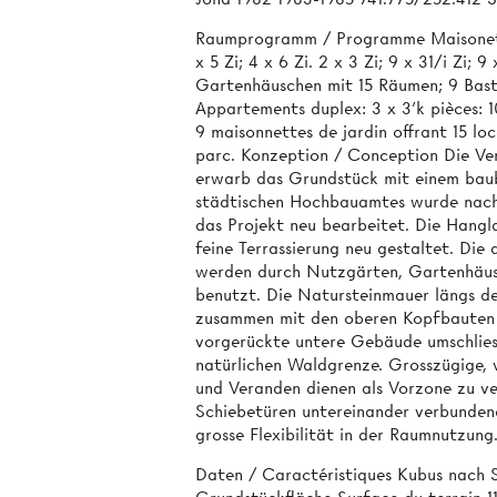
Raumprogramm / Programme Maisonette
x 5 Zi; 4 x 6 Zi. 2 x 3 Zi; 9 x 31/i Zi;
Gartenhäuschen mit 15 Räumen; 9 Bast
Appartements duplex: 3 x 3'k pièces: 10
9 maisonnettes de jardin offrant 15 loc
parc. Konzeption / Conception Die Ver
erwarb das Grundstück mit einem baube
städtischen Hochbauamtes wurde nac
das Projekt neu bearbeitet. Die Hangl
feine Terrassierung neu gestaltet. Di
werden durch Nutzgärten, Gartenhäus
benutzt. Die Natursteinmauer längs der
zusammen mit den oberen Kopfbauten 
vorgerückte untere Gebäude umschliess
natürlichen Waldgrenze. Grosszügige,
und Veranden dienen als Vorzone zu v
Schiebetüren untereinander verbunden
grosse Flexibilität in der Raumnutzung
Daten / Caractéristiques Kubus nach 