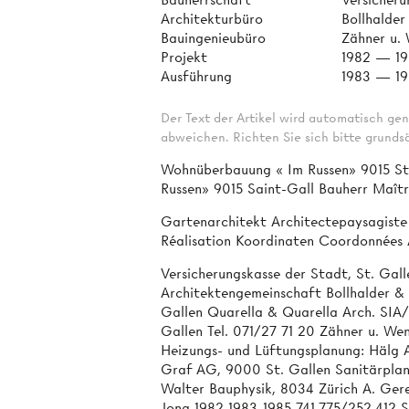
Architekturbüro
Bollhalder
Bauingenieubüro
Zähner u.
Projekt
1982 — 1
Ausführung
1983 — 1
Der Text der Artikel wird automatisch gen
abweichen. Richten Sie sich bitte grundsä
Wohnüberbauung « Im Russen» 9015 St
Russen» 9015 Saint-Gall Bauherr Maîtr
Gartenarchitekt Architectepaysagiste
Réalisation Koordinaten Coordonnées 
Versicherungskasse der Stadt, St. Ga
Architektengemeinschaft Bollhalder & 
Gallen Quarella & Quarella Arch. SIA/
Gallen Tel. 071/27 71 20 Zähner u. We
Heizungs- und Lüftungsplanung: Hälg A
Graf AG, 9000 St. Gallen Sanitärplanu
Walter Bauphysik, 8034 Zürich A. Gere
Jona 1982 1983-1985 741.775/252.412 