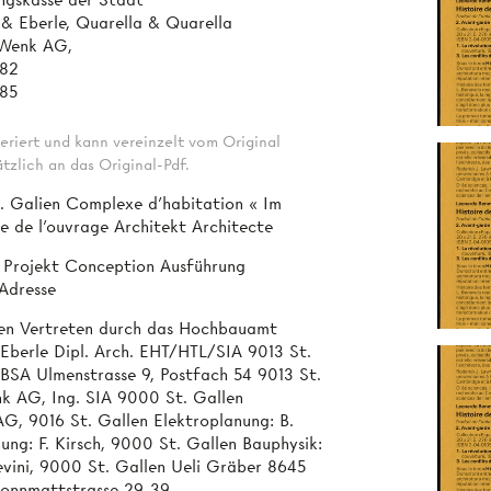
 & Eberle, Quarella & Quarella
 Wenk AG,
982
985
eriert und kann vereinzelt vom Original
tzlich an das Original-Pdf.
. Galien Complexe d'habitation « Im
e de l'ouvrage Architekt Architecte
 Projekt Conception Ausführung
Adresse
llen Vertreten durch das Hochbauamt
Eberle Dipl. Arch. EHT/HTL/SIA 9013 St.
BSA Ulmenstrasse 9, Postfach 54 9013 St.
nk AG, Ing. SIA 9000 St. Gallen
G, 9016 St. Gallen Elektroplanung: B.
ng: F. Kirsch, 9000 St. Gallen Bauphysik:
vini, 9000 St. Gallen Ueli Gräber 8645
Sonnmattstrasse 29-39