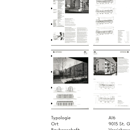
Typologie
AI6
Ort
9015 St. G
Bauherrschaft
Versicheru