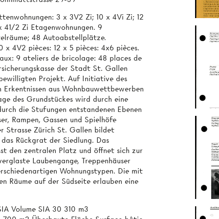
nwohnungen: 3 x 3V2 Zi; 10 x 4Vi Zi; 12
 9 x 41/2 Zi Etagenwohnungen. 9
elräume; 48 Autoabstellplätze.
 x 4V2 pièces: 12 x 5 pièces: 4x6 pièces.
aux: 9 ateliers de bricolage: 48 places de
sicherungskasse der Stadt St. Gallen
willigten Projekt. Auf Initiative des
h Erkentnissen aus Wohnbauwettbewerben
age des Grundstückes wird durch eine
e durch die Stufungen entstandenen Ebenen
er, Rampen, Gassen und Spielhöfe
 Strasse Zürich St. Gallen bildet
das Rückgrat der Siedlung. Das
t den zentralen Platz und öffnet sich zur
 verglaste Laubengange, Treppenhäuser
erschiedenartigen Wohnungstypen. Die mit
en Räume auf der Südseite erlauben eine
.
SIA Volume SIA 30 310 m3