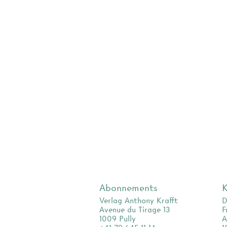
Abonnements
K
Verlag Anthony Krafft
D
Avenue du Tirage 13
F
1009 Pully
A