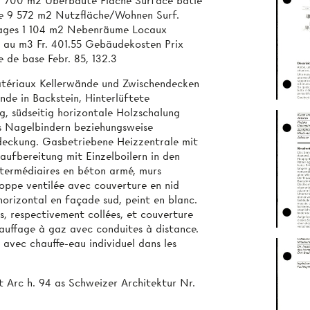
11 700 m2 Überbaute Fläche Surface bâtie
te 9 572 m2 Nutzfläche/Wohnen Surf.
ages 1 104 m2 Nebenräume Locaux
x au m3 Fr. 401.55 Gebäudekosten Prix
e de base Febr. 85, 132.3
tériaux Kellerwände und Zwischendecken
nde in Backstein, Hinterlüftete
, südseitig horizontale Holzschalung
us Nagelbindern beziehungsweise
deckung. Gasbetriebene Heizzentrale mit
ufbereitung mit Einzelboilern in den
termédiaires en béton armé, murs
eloppe ventilée avec couverture en nid
 horizontal en façade sud, peint en blanc.
, respectivement collées, et couverture
auffage à gaz avec conduites à distance.
avec chauffe-eau individuel dans les
t Arc h. 94 as Schweizer Architektur Nr.