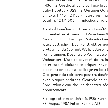
Grundstückfläche Surface du terrain 
1 436 m2 Geschossfläche Surface bru
utile/Habitat 7 023 m2 Garagen Gar
annexes 1 445 m2 Kubikmeterpreis Pri
total Fr. 12 171 000.— Indexbasis indic
Konstruktion/Ausbau Construction/Ma
in Eisenbeton, Aussen- und Zwischenwä
Aussenhaut mit farbiger Wabendeckung
weiss gestrichen. Dachkonstruktion a
Brettschichtträger mit Wellplattenein
Fernleitungen. Dezentrale Warmwassera
Wohnungen. Murs de caves et dalles in
extérieurs et cloisons en briques. Env
d'abeilles de couleur, coffrage en bois
Charpente du toit avec poutres douées
avec plaques ondulées. Centrale de ch
Production d'eau chaude décentralisée 
appartements.
Bibliographie Archithèse 6/1985 Eterni
78. August 1987 Fotos: Eternit AG