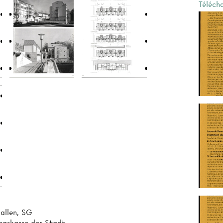
Téléch
allen, SG
ngskasse der Stadt