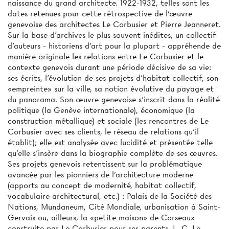
naissance du grand architecte. 1922-1932, telles sont les
dates retenues pour cette rétrospective de l'œuvre
genevoise des architectes Le Corbusier et Pierre Jeanneret.
Sur la base d’archives le plus souvent inédites, un collectif
d’auteurs - historiens d'art pour la plupart - appréhende de
manière originale les relations entre Le Corbusier et le
contexte genevois durant une période décisive de sa vie:
ses écrits, l'évolution de ses projets d'habitat collectif, son
«empreinte» sur la ville, sa notion évolutive du payage et
du panorama. Son œuvre genevoise s’inscrit dans la réalité
politique (la Genève internationale), économique (la
construction métallique) et sociale (les rencontres de Le
Corbusier avec ses clients, le réseau de relations qu'il
établit); elle est analysée avec lucidité et présentée telle
qu'elle s'insère dans la biographie complète de ses œuvres.
Ses projets genevois retentissent sur la problématique
avancée par les pionniers de l'architecture moderne
(apports au concept de modernité, habitat collectif,
vocabulaire architectural, etc.) : Palais de la Société des
Nations, Mundaneum, Cité Mondiale, urbanisation à Saint-
Gervais ou, ailleurs, la «petite maison» de Corseaux
construite par Le Corbusier pour ses parents. L. C. Le